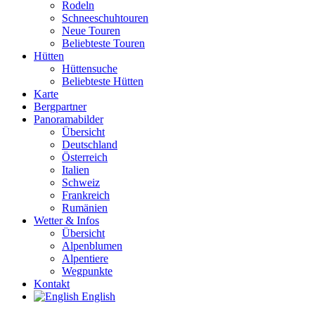
Rodeln
Schneeschuhtouren
Neue Touren
Beliebteste Touren
Hütten
Hüttensuche
Beliebteste Hütten
Karte
Bergpartner
Panoramabilder
Übersicht
Deutschland
Österreich
Italien
Schweiz
Frankreich
Rumänien
Wetter & Infos
Übersicht
Alpenblumen
Alpentiere
Wegpunkte
Kontakt
English