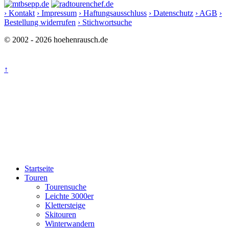
› Kontakt
› Impressum
› Haftungsausschluss
› Datenschutz
› AGB
›
Bestellung widerrufen
› Stichwortsuche
© 2002 - 2026 hoehenrausch.de
↑
Startseite
Touren
Tourensuche
Leichte 3000er
Klettersteige
Skitouren
Winterwandern