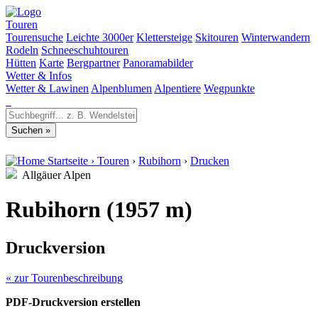
Touren
Tourensuche
Leichte 3000er
Klettersteige
Skitouren
Winterwandern
Rodeln
Schneeschuhtouren
Hütten
Karte
Bergpartner
Panoramabilder
Wetter & Infos
Wetter & Lawinen
Alpenblumen
Alpentiere
Wegpunkte
Startseite
›
Touren
›
Rubihorn
›
Drucken
Allgäuer Alpen
Rubihorn (1957 m)
Druckversion
« zur Tourenbeschreibung
PDF-Druckversion erstellen