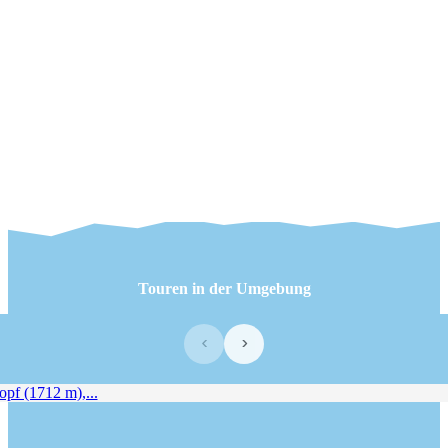
Touren in der Umgebung
‹
›
 (1712 m),...