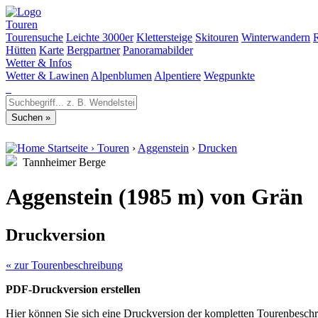
Touren
Tourensuche
Leichte 3000er
Klettersteige
Skitouren
Winterwandern
Hütten
Karte
Bergpartner
Panoramabilder
Wetter & Infos
Wetter & Lawinen
Alpenblumen
Alpentiere
Wegpunkte
Startseite
›
Touren
›
Aggenstein
›
Drucken
Tannheimer Berge
Aggenstein (1985 m) von Grän
Druckversion
« zur Tourenbeschreibung
PDF-Druckversion erstellen
Hier können Sie sich eine Druckversion der kompletten Tourenbeschr