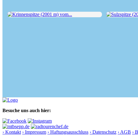
Krinnenspitze (2001 m) vom...
Sulzspitze (208
Besuche uns auch hier:
› Kontakt
› Impressum
› Haftungsausschluss
› Datenschutz
› AGB
› 