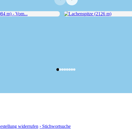
4 m) - Vom...
Lachenspitze (2126 m)
Bestellung widerrufen
› Stichwortsuche