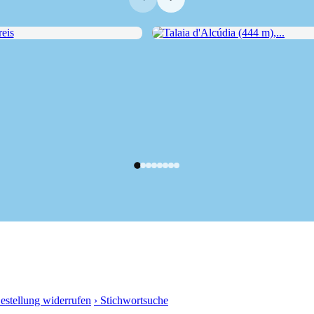
s
Talaia d'Alcúdia (444 m),...
Bestellung widerrufen
› Stichwortsuche