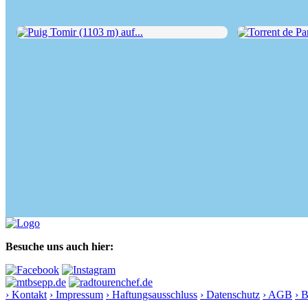
Puig Tomir (1103 m) auf...
Torrent de Parei
Besuche uns auch hier:
› Kontakt
› Impressum
› Haftungsausschluss
› Datenschutz
› AGB
› 