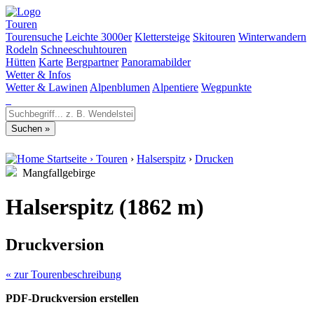
Touren
Tourensuche
Leichte 3000er
Klettersteige
Skitouren
Winterwandern
Rodeln
Schneeschuhtouren
Hütten
Karte
Bergpartner
Panoramabilder
Wetter & Infos
Wetter & Lawinen
Alpenblumen
Alpentiere
Wegpunkte
Startseite
›
Touren
›
Halserspitz
›
Drucken
Mangfallgebirge
Halserspitz (1862 m)
Druckversion
« zur Tourenbeschreibung
PDF-Druckversion erstellen