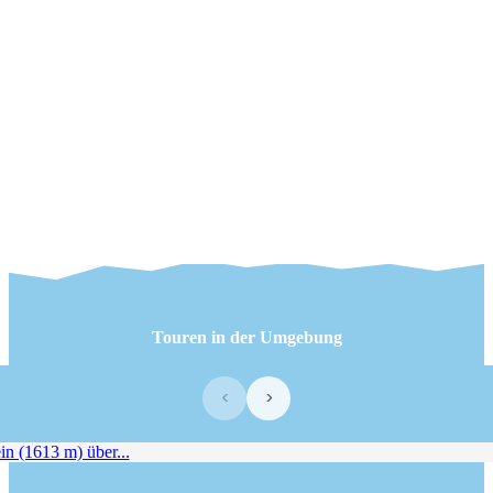
Touren in der Umgebung
‹
›
 (1613 m) über...