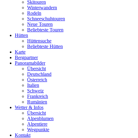
Skitouren
Winterwandern
Rodeln
Schneeschuhtouren
Neue Touren
Beliebteste Touren
Hütten
Hüttensuche
Beliebteste Hütten
Karte
Bergpartner
Panoramabilder
Übersicht
Deutschland
Österreich
Italien
Schweiz
Frankreich
Rumänien
Wetter & Infos
Übersicht
Alpenblumen
Alpentiere
Wegpunkte
Kontakt