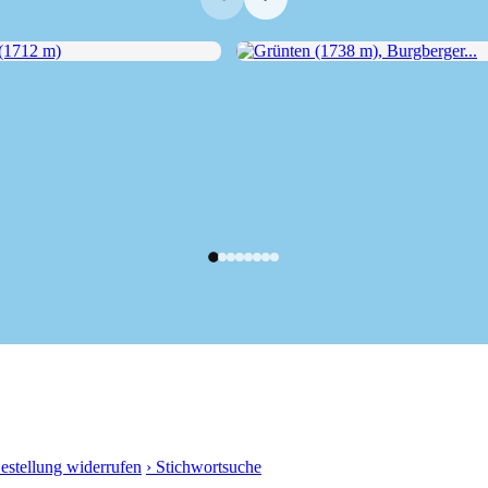
712 m)
Grünten (1738 m), Burgberger...
Bestellung widerrufen
› Stichwortsuche