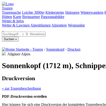
Touren
Tourensuche
Leichte 3000er
Klettersteige
Skitouren
Winterwandern
Hütten
Karte
Bergpartner
Panoramabilder
Wetter & Infos
Wetter & Lawinen
Alpenblumen
Alpentiere
Wegpunkte
Startseite
›
Touren
›
Sonnenkopf
›
Drucken
Allgäuer Alpen
Sonnenkopf (1712 m), Schnippe
Druckversion
« zur Tourenbeschreibung
PDF-Druckversion erstellen
Hier können Sie sich eine Druckversion der kompletten Tourenbeschr