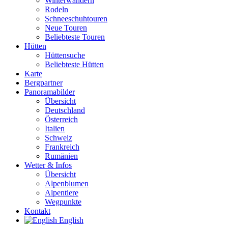
Winterwandern
Rodeln
Schneeschuhtouren
Neue Touren
Beliebteste Touren
Hütten
Hüttensuche
Beliebteste Hütten
Karte
Bergpartner
Panoramabilder
Übersicht
Deutschland
Österreich
Italien
Schweiz
Frankreich
Rumänien
Wetter & Infos
Übersicht
Alpenblumen
Alpentiere
Wegpunkte
Kontakt
English