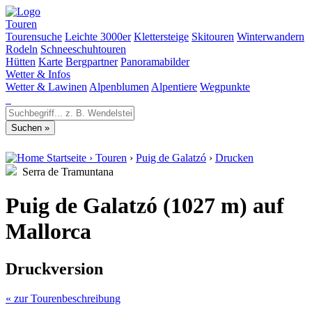
Touren
Tourensuche
Leichte 3000er
Klettersteige
Skitouren
Winterwandern
Rodeln
Schneeschuhtouren
Hütten
Karte
Bergpartner
Panoramabilder
Wetter & Infos
Wetter & Lawinen
Alpenblumen
Alpentiere
Wegpunkte
Startseite
›
Touren
›
Puig de Galatzó
›
Drucken
Serra de Tramuntana
Puig de Galatzó (1027 m) auf
Mallorca
Druckversion
« zur Tourenbeschreibung