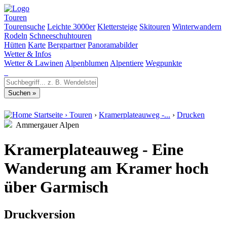
Touren
Tourensuche
Leichte 3000er
Klettersteige
Skitouren
Winterwandern
Rodeln
Schneeschuhtouren
Hütten
Karte
Bergpartner
Panoramabilder
Wetter & Infos
Wetter & Lawinen
Alpenblumen
Alpentiere
Wegpunkte
Startseite
›
Touren
›
Kramerplateauweg -...
›
Drucken
Ammergauer Alpen
Kramerplateauweg - Eine
Wanderung am Kramer hoch
über Garmisch
Druckversion