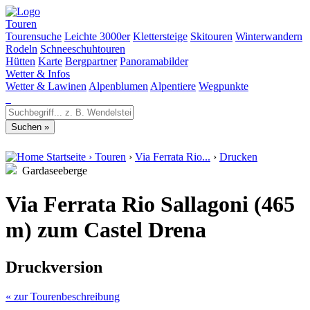
Touren
Tourensuche
Leichte 3000er
Klettersteige
Skitouren
Winterwandern
Rodeln
Schneeschuhtouren
Hütten
Karte
Bergpartner
Panoramabilder
Wetter & Infos
Wetter & Lawinen
Alpenblumen
Alpentiere
Wegpunkte
Startseite
›
Touren
›
Via Ferrata Rio...
›
Drucken
Gardaseeberge
Via Ferrata Rio Sallagoni (465
m) zum Castel Drena
Druckversion
« zur Tourenbeschreibung