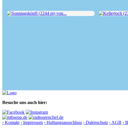
Sonntagsköpfl (2244 m) von...
Kellerjoch (234
Besuche uns auch hier:
› Kontakt
› Impressum
› Haftungsausschluss
› Datenschutz
› AGB
› 