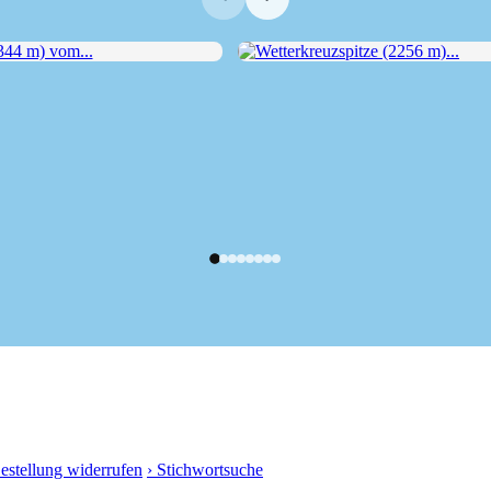
4 m) vom...
Wetterkreuzspitze (2256 m)...
Bestellung widerrufen
› Stichwortsuche