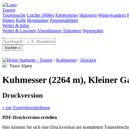
Touren
Tourensuche
Leichte 3000er
Klettersteige
Skitouren
Winterwandern
Hütten
Karte
Bergpartner
Panoramabilder
Wetter & Infos
Wetter & Lawinen
Alpenblumen
Alpentiere
Wegpunkte
Startseite
›
Touren
›
Kuhmesser
›
Drucken
Tuxer Alpen
Kuhmesser (2264 m), Kleiner Ga
Druckversion
« zur Tourenbeschreibung
PDF-Druckversion erstellen
Hier können Sie sich eine Druckversion der kompletten Tourenbeschr