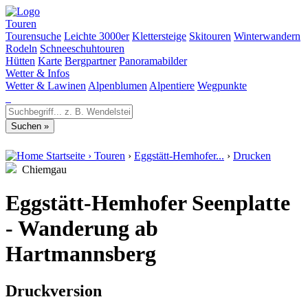
Touren
Tourensuche
Leichte 3000er
Klettersteige
Skitouren
Winterwandern
Rodeln
Schneeschuhtouren
Hütten
Karte
Bergpartner
Panoramabilder
Wetter & Infos
Wetter & Lawinen
Alpenblumen
Alpentiere
Wegpunkte
Startseite
›
Touren
›
Eggstätt-Hemhofer...
›
Drucken
Chiemgau
Eggstätt-Hemhofer Seenplatte
- Wanderung ab
Hartmannsberg
Druckversion