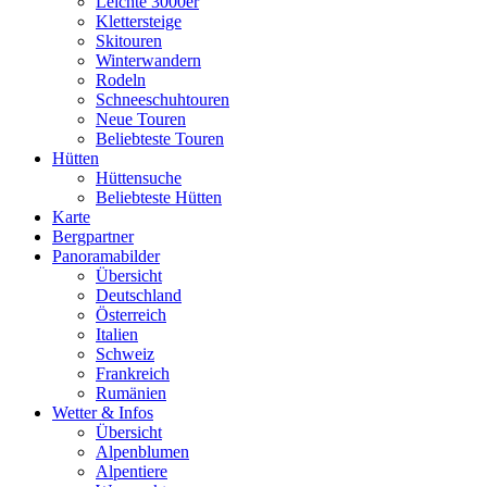
Leichte 3000er
Klettersteige
Skitouren
Winterwandern
Rodeln
Schneeschuhtouren
Neue Touren
Beliebteste Touren
Hütten
Hüttensuche
Beliebteste Hütten
Karte
Bergpartner
Panoramabilder
Übersicht
Deutschland
Österreich
Italien
Schweiz
Frankreich
Rumänien
Wetter & Infos
Übersicht
Alpenblumen
Alpentiere