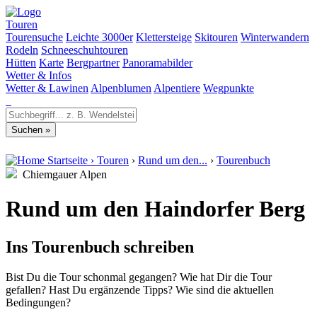
Touren
Tourensuche
Leichte 3000er
Klettersteige
Skitouren
Winterwandern
Rodeln
Schneeschuhtouren
Hütten
Karte
Bergpartner
Panoramabilder
Wetter & Infos
Wetter & Lawinen
Alpenblumen
Alpentiere
Wegpunkte
Startseite
›
Touren
›
Rund um den...
›
Tourenbuch
Chiemgauer Alpen
Rund um den Haindorfer Berg
Ins Tourenbuch schreiben
Bist Du die Tour schonmal gegangen? Wie hat Dir die Tour
gefallen? Hast Du ergänzende Tipps? Wie sind die aktuellen
Bedingungen?