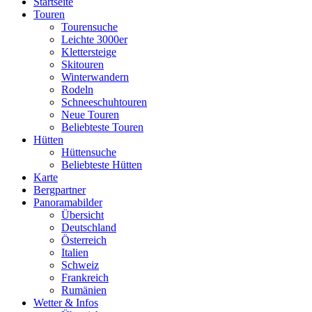
Startseite
Touren
Tourensuche
Leichte 3000er
Klettersteige
Skitouren
Winterwandern
Rodeln
Schneeschuhtouren
Neue Touren
Beliebteste Touren
Hütten
Hüttensuche
Beliebteste Hütten
Karte
Bergpartner
Panoramabilder
Übersicht
Deutschland
Österreich
Italien
Schweiz
Frankreich
Rumänien
Wetter & Infos