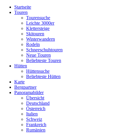
Startseite
Touren
Tourensuche
Leichte 3000er
Klettersteige
Skitouren
Winterwandern
Rodeln
Schneeschuhtouren
Neue Touren
Beliebteste Touren
Hütten
Hüttensuche
Beliebteste Hütten
Karte
Bergpartner
Panoramabilder
Übersicht
Deutschland
Österreich
Italien
Schweiz
Frankreich
Rumänien