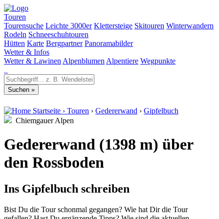
Touren
Tourensuche
Leichte 3000er
Klettersteige
Skitouren
Winterwandern
Rodeln
Schneeschuhtouren
Hütten
Karte
Bergpartner
Panoramabilder
Wetter & Infos
Wetter & Lawinen
Alpenblumen
Alpentiere
Wegpunkte
Startseite
›
Touren
›
Gedererwand
›
Gipfelbuch
Chiemgauer Alpen
Gedererwand (1398 m) über
den Rossboden
Ins Gipfelbuch schreiben
Bist Du die Tour schonmal gegangen? Wie hat Dir die Tour
gefallen? Hast Du ergänzende Tipps? Wie sind die aktuellen