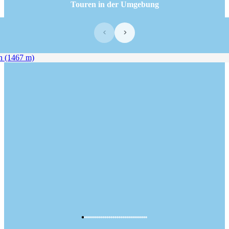
Touren in der Umgebung
‹
›
 (1467 m)