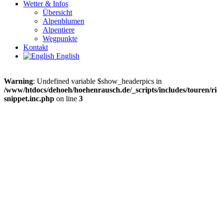
Wetter & Infos
Übersicht
Alpenblumen
Alpentiere
Wegpunkte
Kontakt
English
Warning
: Undefined variable $show_headerpics in
/www/htdocs/dehoeh/hoehenrausch.de/_scripts/includes/touren/ri
snippet.inc.php
on line
3