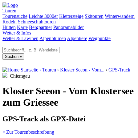
Touren
Tourensuche
Leichte 3000er
Klettersteige
Skitouren
Winterwandern
Rodeln
Schneeschuhtouren
Hütten
Karte
Bergpartner
Panoramabilder
Wetter & Infos
Wetter & Lawinen
Alpenblumen
Alpentiere
Wegpunkte
Startseite
›
Touren
›
Kloster Seeon - Vom...
›
GPS-Track
Chiemgau
Kloster Seeon - Vom Klostersee
zum Griessee
GPS-Track als GPX-Datei
« Zur Tourenbeschreibung