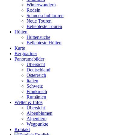
Winterwandern
Rodeln
Schneeschuhtouren
Neue Touren
Beliebteste Touren
Hütten
Hüttensuche
Beliebteste Hütten
Karte
Bergpartner
Panoramabilder
Übersicht
Deutschland
Österreich
Italien
Schweiz
Frankreich
Rumänien
Wetter & Infos
Übersicht
Alpenblumen
Alpentiere
Wegpunkte
Kontakt
English