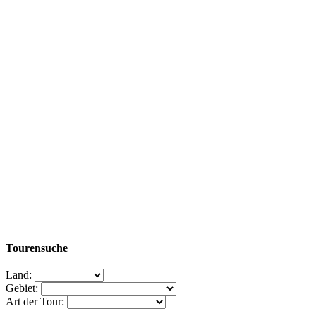
Tourensuche
Land:
Gebiet:
Art der Tour: