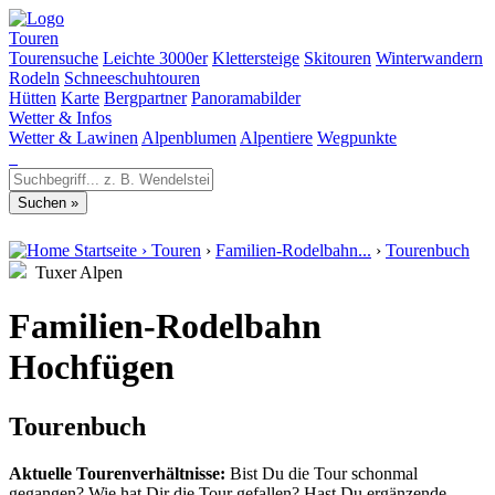
Touren
Tourensuche
Leichte 3000er
Klettersteige
Skitouren
Winterwandern
Rodeln
Schneeschuhtouren
Hütten
Karte
Bergpartner
Panoramabilder
Wetter & Infos
Wetter & Lawinen
Alpenblumen
Alpentiere
Wegpunkte
Startseite
›
Touren
›
Familien-Rodelbahn...
›
Tourenbuch
Tuxer Alpen
Familien-Rodelbahn
Hochfügen
Tourenbuch
Aktuelle Tourenverhältnisse:
Bist Du die Tour schonmal
gegangen? Wie hat Dir die Tour gefallen? Hast Du ergänzende