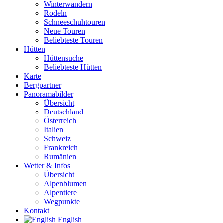
Winterwandern
Rodeln
Schneeschuhtouren
Neue Touren
Beliebteste Touren
Hütten
Hüttensuche
Beliebteste Hütten
Karte
Bergpartner
Panoramabilder
Übersicht
Deutschland
Österreich
Italien
Schweiz
Frankreich
Rumänien
Wetter & Infos
Übersicht
Alpenblumen
Alpentiere
Wegpunkte
Kontakt
English