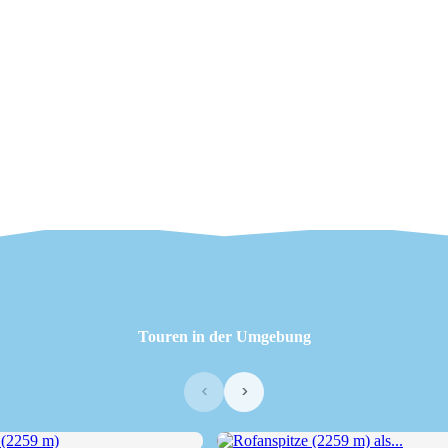
Touren in der Umgebung
‹
›