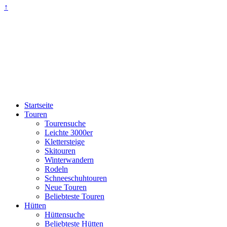
↑
Startseite
Touren
Tourensuche
Leichte 3000er
Klettersteige
Skitouren
Winterwandern
Rodeln
Schneeschuhtouren
Neue Touren
Beliebteste Touren
Hütten
Hüttensuche
Beliebteste Hütten