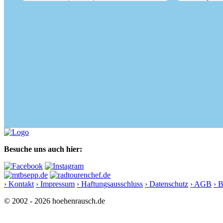
Ebner Joch (1957 m)
Rofanspitze (
Besuche uns auch hier:
› Kontakt
› Impressum
› Haftungsausschluss
› Datenschutz
› AGB
› 
© 2002 - 2026 hoehenrausch.de