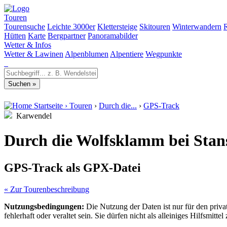
Touren
Tourensuche
Leichte 3000er
Klettersteige
Skitouren
Winterwandern
Hütten
Karte
Bergpartner
Panoramabilder
Wetter & Infos
Wetter & Lawinen
Alpenblumen
Alpentiere
Wegpunkte
Startseite
›
Touren
›
Durch die...
›
GPS-Track
Karwendel
Durch die Wolfsklamm bei Stan
GPS-Track als GPX-Datei
« Zur Tourenbeschreibung
Nutzungsbedingungen:
Die Nutzung der Daten ist nur für den priv
fehlerhaft oder veraltet sein. Sie dürfen nicht als alleiniges Hilfsmi