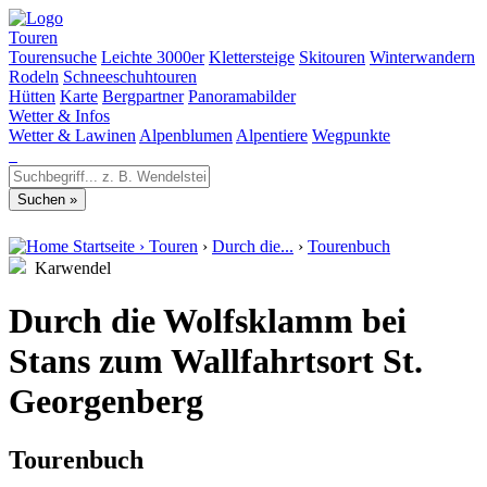
Touren
Tourensuche
Leichte 3000er
Klettersteige
Skitouren
Winterwandern
Rodeln
Schneeschuhtouren
Hütten
Karte
Bergpartner
Panoramabilder
Wetter & Infos
Wetter & Lawinen
Alpenblumen
Alpentiere
Wegpunkte
Startseite
›
Touren
›
Durch die...
›
Tourenbuch
Karwendel
Durch die Wolfsklamm bei
Stans zum Wallfahrtsort St.
Georgenberg
Tourenbuch