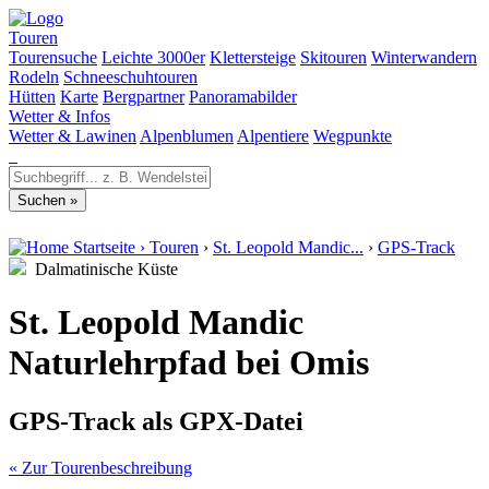
Touren
Tourensuche
Leichte 3000er
Klettersteige
Skitouren
Winterwandern
Rodeln
Schneeschuhtouren
Hütten
Karte
Bergpartner
Panoramabilder
Wetter & Infos
Wetter & Lawinen
Alpenblumen
Alpentiere
Wegpunkte
Startseite
›
Touren
›
St. Leopold Mandic...
›
GPS-Track
Dalmatinische Küste
St. Leopold Mandic
Naturlehrpfad bei Omis
GPS-Track als GPX-Datei
« Zur Tourenbeschreibung