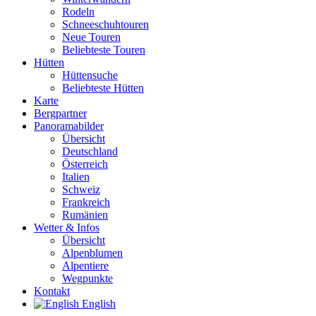
Rodeln
Schneeschuhtouren
Neue Touren
Beliebteste Touren
Hütten
Hüttensuche
Beliebteste Hütten
Karte
Bergpartner
Panoramabilder
Übersicht
Deutschland
Österreich
Italien
Schweiz
Frankreich
Rumänien
Wetter & Infos
Übersicht
Alpenblumen
Alpentiere
Wegpunkte
Kontakt
English