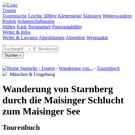
Touren
Tourensuche
Leichte 3000er
Klettersteige
Skitouren
Winterwandern
Rodeln
Schneeschuhtouren
Hütten
Karte
Bergpartner
Panoramabilder
Wetter & Infos
Wetter & Lawinen
Alpenblumen
Alpentiere
Wegpunkte
Startseite
›
Touren
›
Wanderung von...
›
Tourenbuch
München & Umgebung
Wanderung von Starnberg
durch die Maisinger Schlucht
zum Maisinger See
Tourenbuch