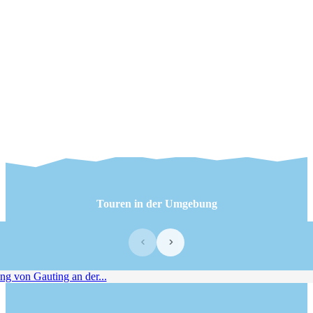
Touren in der Umgebung
‹
›
von Gauting an der...