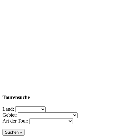
Tourensuche
Land:
Gebiet:
Art der Tour: