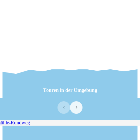
Touren in der Umgebung
‹
›
hle-Rundweg