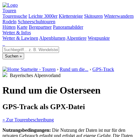
Touren
Tourensuche
Leichte 3000er
Klettersteige
Skitouren
Winterwandern
Rodeln
Schneeschuhtouren
Hütten
Karte
Bergpartner
Panoramabilder
Wetter & Infos
Wetter & Lawinen
Alpenblumen
Alpentiere
Wegpunkte
Startseite
›
Touren
›
Rund um die...
›
GPS-Track
Bayerisches Alpenvorland
Rund um die Osterseen
GPS-Track als GPX-Datei
« Zur Tourenbeschreibung
Nutzungsbedingungen:
Die Nutzung der Daten ist nur für den
privaten Gebrauch erlaubt und erfolgt auf eigene Gefahr. Die Daten