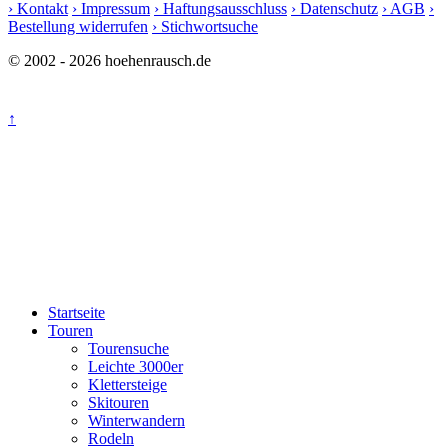
› Kontakt
› Impressum
› Haftungsausschluss
› Datenschutz
› AGB
›
Bestellung widerrufen
› Stichwortsuche
© 2002 - 2026 hoehenrausch.de
↑
Startseite
Touren
Tourensuche
Leichte 3000er
Klettersteige
Skitouren
Winterwandern
Rodeln