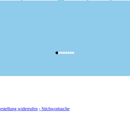
Starnberg durch...
Wanderung von Tutzing zum...
Bestellung widerrufen
› Stichwortsuche