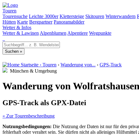
Touren
Tourensuche
Leichte 3000er
Klettersteige
Skitouren
Winterwandern
Hütten
Karte
Bergpartner
Panoramabilder
Wetter & Infos
Wetter & Lawinen
Alpenblumen
Alpentiere
Wegpunkte
Startseite
›
Touren
›
Wanderung von...
›
GPS-Track
München & Umgebung
Wanderung von Wolfratshausen 
GPS-Track als GPX-Datei
« Zur Tourenbeschreibung
Nutzungsbedingungen:
Die Nutzung der Daten ist nur für den priv
fehlerhaft oder veraltet sein. Sie dürfen nicht als alleiniges Hilfsmi