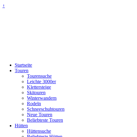
↑
Startseite
Touren
Tourensuche
Leichte 3000er
Klettersteige
Skitouren
Winterwandern
Rodeln
Schneeschuhtouren
Neue Touren
Beliebteste Touren
Hütten
Hüttensuche
Beliebteste Hütten