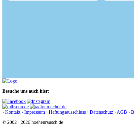
Auf den Spuren des Jakobswegs...
Wanderung von 
Besuche uns auch hier:
› Kontakt
› Impressum
› Haftungsausschluss
› Datenschutz
› AGB
› 
© 2002 - 2026 hoehenrausch.de