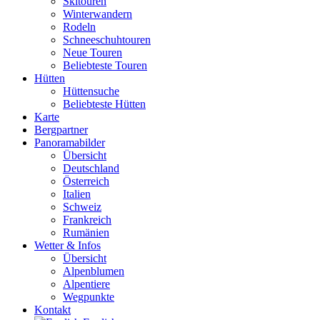
Skitouren
Winterwandern
Rodeln
Schneeschuhtouren
Neue Touren
Beliebteste Touren
Hütten
Hüttensuche
Beliebteste Hütten
Karte
Bergpartner
Panoramabilder
Übersicht
Deutschland
Österreich
Italien
Schweiz
Frankreich
Rumänien
Wetter & Infos
Übersicht
Alpenblumen
Alpentiere
Wegpunkte
Kontakt