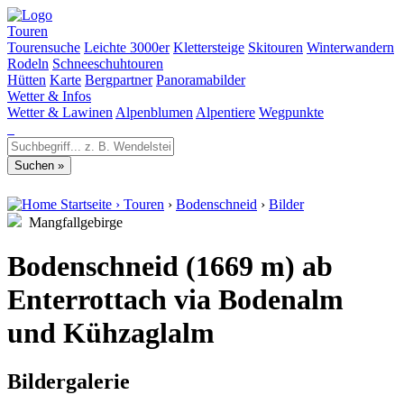
Touren
Tourensuche
Leichte 3000er
Klettersteige
Skitouren
Winterwandern
Rodeln
Schneeschuhtouren
Hütten
Karte
Bergpartner
Panoramabilder
Wetter & Infos
Wetter & Lawinen
Alpenblumen
Alpentiere
Wegpunkte
Startseite
›
Touren
›
Bodenschneid
›
Bilder
Mangfallgebirge
Bodenschneid (1669 m) ab
Enterrottach via Bodenalm
und Kühzaglalm
Bildergalerie