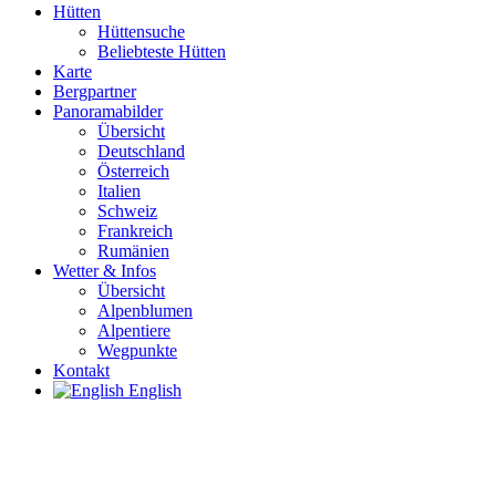
Hütten
Hüttensuche
Beliebteste Hütten
Karte
Bergpartner
Panoramabilder
Übersicht
Deutschland
Österreich
Italien
Schweiz
Frankreich
Rumänien
Wetter & Infos
Übersicht
Alpenblumen
Alpentiere
Wegpunkte
Kontakt
English