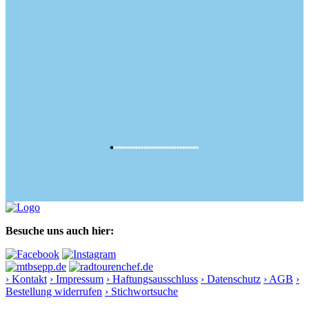
Besuche uns auch hier:
› Kontakt
› Impressum
› Haftungsausschluss
› Datenschutz
› AGB
›
Bestellung widerrufen
› Stichwortsuche