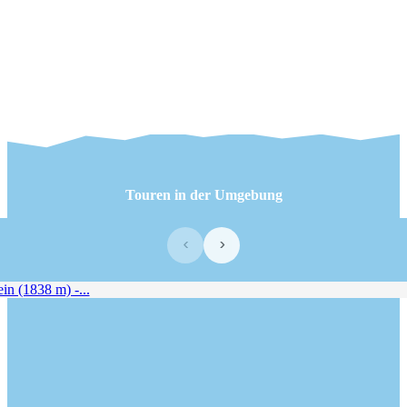
Touren in der Umgebung
‹
›
 (1838 m) -...