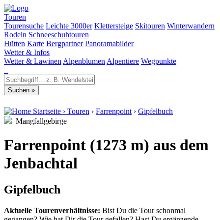
Touren
Tourensuche
Leichte 3000er
Klettersteige
Skitouren
Winterwandern
Rodeln
Schneeschuhtouren
Hütten
Karte
Bergpartner
Panoramabilder
Wetter & Infos
Wetter & Lawinen
Alpenblumen
Alpentiere
Wegpunkte
Startseite
›
Touren
›
Farrenpoint
›
Gipfelbuch
Mangfallgebirge
Farrenpoint (1273 m) aus dem
Jenbachtal
Gipfelbuch
Aktuelle Tourenverhältnisse:
Bist Du die Tour schonmal
gegangen? Wie hat Dir die Tour gefallen? Hast Du ergänzende