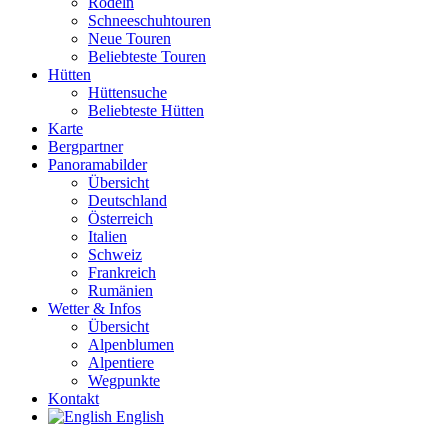
Rodeln
Schneeschuhtouren
Neue Touren
Beliebteste Touren
Hütten
Hüttensuche
Beliebteste Hütten
Karte
Bergpartner
Panoramabilder
Übersicht
Deutschland
Österreich
Italien
Schweiz
Frankreich
Rumänien
Wetter & Infos
Übersicht
Alpenblumen
Alpentiere
Wegpunkte
Kontakt
English