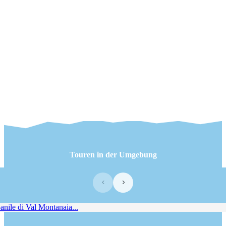
Touren in der Umgebung
‹
›
ile di Val Montanaia...