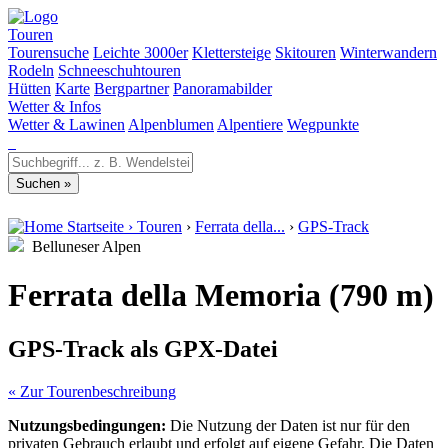
Touren
Tourensuche
Leichte 3000er
Klettersteige
Skitouren
Winterwandern
Rodeln
Schneeschuhtouren
Hütten
Karte
Bergpartner
Panoramabilder
Wetter & Infos
Wetter & Lawinen
Alpenblumen
Alpentiere
Wegpunkte
Startseite
›
Touren
›
Ferrata della...
›
GPS-Track
Belluneser Alpen
Ferrata della Memoria (790 m)
GPS-Track als GPX-Datei
« Zur Tourenbeschreibung
Nutzungsbedingungen:
Die Nutzung der Daten ist nur für den
privaten Gebrauch erlaubt und erfolgt auf eigene Gefahr. Die Daten