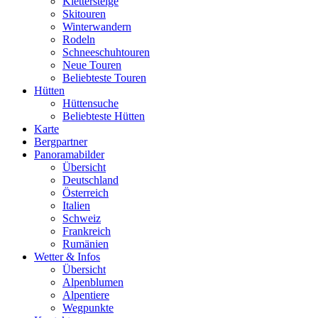
Klettersteige
Skitouren
Winterwandern
Rodeln
Schneeschuhtouren
Neue Touren
Beliebteste Touren
Hütten
Hüttensuche
Beliebteste Hütten
Karte
Bergpartner
Panoramabilder
Übersicht
Deutschland
Österreich
Italien
Schweiz
Frankreich
Rumänien
Wetter & Infos
Übersicht
Alpenblumen
Alpentiere
Wegpunkte