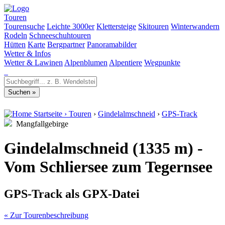
Touren
Tourensuche
Leichte 3000er
Klettersteige
Skitouren
Winterwandern
Rodeln
Schneeschuhtouren
Hütten
Karte
Bergpartner
Panoramabilder
Wetter & Infos
Wetter & Lawinen
Alpenblumen
Alpentiere
Wegpunkte
Startseite
›
Touren
›
Gindelalmschneid
›
GPS-Track
Mangfallgebirge
Gindelalmschneid (1335 m) -
Vom Schliersee zum Tegernsee
GPS-Track als GPX-Datei
« Zur Tourenbeschreibung