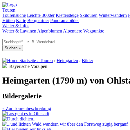
Touren
Tourensuche
Leichte 3000er
Klettersteige
Skitouren
Winterwandern
Hütten
Karte
Bergpartner
Panoramabilder
Wetter & Infos
Wetter & Lawinen
Alpenblumen
Alpentiere
Wegpunkte
Startseite
›
Touren
›
Heimgarten
›
Bilder
Bayerische Voralpen
Heimgarten (1790 m) von Ohlst
Bildergalerie
« Zur Tourenbeschreibung