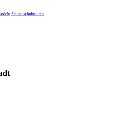
Rodeln
Schneeschuhtouren
adt