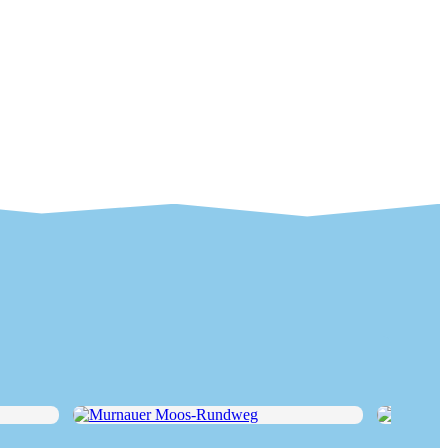
Murnauer Moos-Rundweg
Guglhör-