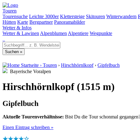
Touren
Tourensuche
Leichte 3000er
Klettersteige
Skitouren
Winterwandern
Hütten
Karte
Bergpartner
Panoramabilder
Wetter & Infos
Wetter & Lawinen
Alpenblumen
Alpentiere
Wegpunkte
Startseite
›
Touren
›
Hirschhörnlkopf
›
Gipfelbuch
Bayerische Voralpen
Hirschhörnlkopf (1515 m)
Gipfelbuch
Aktuelle Tourenverhältnisse:
Bist Du die Tour schonmal gegangen? 
Einen Eintrag schreiben »
★★★★☆