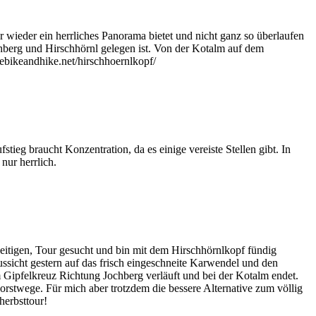
ieder ein herrliches Panorama bietet und nicht ganz so überlaufen
chberg und Hirschhörnl gelegen ist. Von der Kotalm auf dem
/ebikeandhike.net/hirschhoernlkopf/
eg braucht Konzentration, da es einige vereiste Stellen gibt. In
nur herrlich.
seitigen, Tour gesucht und bin mit dem Hirschhörnlkopf fündig
ssicht gestern auf das frisch eingeschneite Karwendel und den
om Gipfelkreuz Richtung Jochberg verläuft und bei der Kotalm endet.
rstwege. Für mich aber trotzdem die bessere Alternative zum völlig
herbsttour!