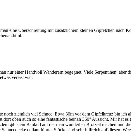
man eine Überschreitung mit zusätzlichem kleinen Gipfelchen nach Koc
chenau.html.
an nur einer Handvoll Wanderern begegnet. Viele Serpentinen, aber die
twas vereist war.
noch ziemlich viel Schnee. Etwa 30m vor dem Gipfelkreuz bin ich alle
dort oben auch so eine fantastische beinah 360° Aussicht. Mir hat es to
trotzdem gibts ein Bankerl auf der man wunderbar Brotzeit machen und 
e Schneedecke entlangführte. Stöcke sind sehr hilfreich auf diesem We