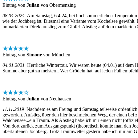
Eintrag von
Julian
von Obermenzing
08.04.2024
Am Samstag, 6.4.24, bei hochsommerlichen Temperaturen m
wie der Jochberg ist. Diesmal eine Variante vom Kochelsee gewählt. 
unmarkierten Direktaufstieg zum Gipfel. Abstieg auf dem markierten S
★★★★★
Eintrag von
Simone
von München
04.01.2021
Herrliche Wintertour. Wir waren heute (04.01) auf dem Hi
Summe aber gut zu meistern. Wer Grödeln hat, auf jeden Fall empfehl
★★★★☆
Eintrag von
Julian
von Neuhausen
11.11.2019
Nachdem es am Freitag und Samstag teilweise ordentlich ge
geworden. Aufstieg über den hier beschriebenen Weg, der einen bei z
Walchensee...ein Traum. Als Abstieg habe ich mir einen nicht (offizi
Von dort zurück zum Ausgangspunkt (theoretisch könnte man den Joch
überlaufenen Jochberg. Trotz Traumwetter gestern habe ich nur am Gip