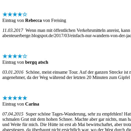
★★★★☆
Eintrag von
Rebecca
von Freising
11.03.2017
Wenn man mit öffentlichen Verkehrsmitteln anreist, kann 
abenteuerberge.blogspot.de/2017/03/einfach-nur-wandern-von-der-ja
★★★★☆
Eintrag von
bergq atsch
03.01.2016
Schöne, meist einsame Tour. Auf der ganzen Strecke ist m
angenehmer, da der Weg während der letzten 20 Minuten zum Gipfel e
★★★★★
Eintrag von
Carina
07.04.2015
Super schöne Tages-Wanderung, sehr zu empfehlen! Hatte 
schmalen Grat mit dem hohen Schnee. Machte aber gar nichts, man hat 
und Weite für mich. Die Hütte ist erst ab Mai bewirtschaftet, aber 
abgestiegen, da überhaupt nicht ersichtlich war, wo der Weg durch di