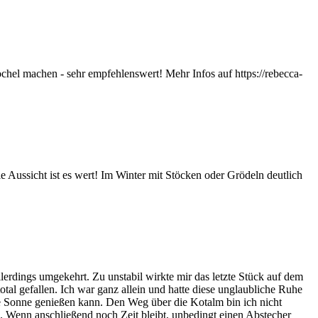
hel machen - sehr empfehlenswert! Mehr Infos auf https://rebecca-
 Aussicht ist es wert! Im Winter mit Stöcken oder Grödeln deutlich
rdings umgekehrt. Zu unstabil wirkte mir das letzte Stück auf dem
tal gefallen. Ich war ganz allein und hatte diese unglaubliche Ruhe
die Sonne genießen kann. Den Weg über die Kotalm bin ich nicht
g. Wenn anschließend noch Zeit bleibt, unbedingt einen Abstecher