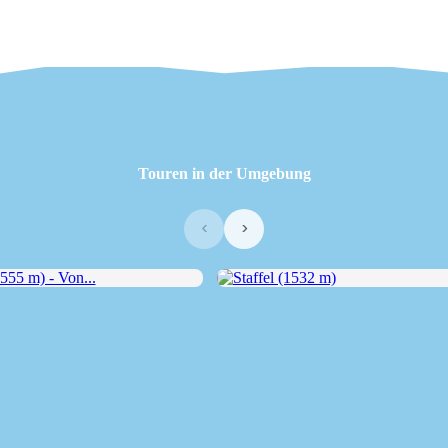
Touren in der Umgebung
‹
›
5 m) - Von...
Staffel (1532 m)