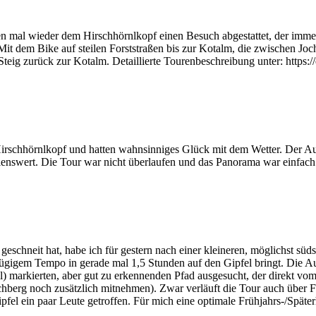
al wieder dem Hirschhörnlkopf einen Besuch abgestattet, der immer w
Mit dem Bike auf steilen Forststraßen bis zur Kotalm, die zwischen Jo
teig zurück zur Kotalm. Detaillierte Tourenbeschreibung unter: https:/
rschhörnlkopf und hatten wahnsinniges Glück mit dem Wetter. Der Aufsti
enswert. Die Tour war nicht überlaufen und das Panorama war einfach 
schneit hat, habe ich für gestern nach einer kleineren, möglichst süd
ügigem Tempo in gerade mal 1,5 Stunden auf den Gipfel bringt. Die Au
ell) markierten, aber gut zu erkennenden Pfad ausgesucht, der direkt v
berg noch zusätzlich mitnehmen). Zwar verläuft die Tour auch über Fo
fel ein paar Leute getroffen. Für mich eine optimale Frühjahrs-/Später