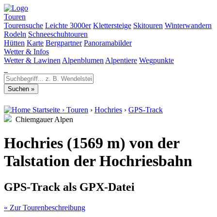
Touren
Tourensuche
Leichte 3000er
Klettersteige
Skitouren
Winterwandern
Rodeln
Schneeschuhtouren
Hütten
Karte
Bergpartner
Panoramabilder
Wetter & Infos
Wetter & Lawinen
Alpenblumen
Alpentiere
Wegpunkte
Startseite
›
Touren
›
Hochries
›
GPS-Track
Chiemgauer Alpen
Hochries (1569 m) von der
Talstation der Hochriesbahn
GPS-Track als GPX-Datei
« Zur Tourenbeschreibung