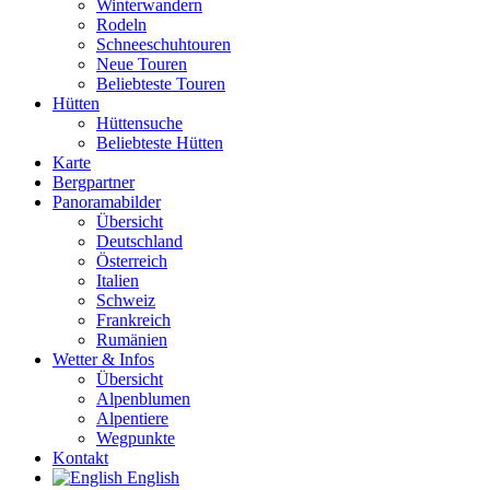
Winterwandern
Rodeln
Schneeschuhtouren
Neue Touren
Beliebteste Touren
Hütten
Hüttensuche
Beliebteste Hütten
Karte
Bergpartner
Panoramabilder
Übersicht
Deutschland
Österreich
Italien
Schweiz
Frankreich
Rumänien
Wetter & Infos
Übersicht
Alpenblumen
Alpentiere
Wegpunkte
Kontakt
English