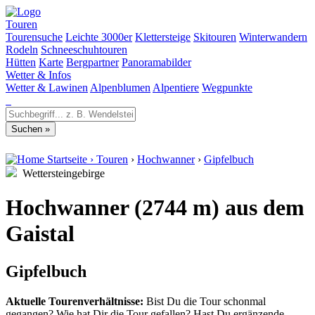
Touren
Tourensuche
Leichte 3000er
Klettersteige
Skitouren
Winterwandern
Rodeln
Schneeschuhtouren
Hütten
Karte
Bergpartner
Panoramabilder
Wetter & Infos
Wetter & Lawinen
Alpenblumen
Alpentiere
Wegpunkte
Startseite
›
Touren
›
Hochwanner
›
Gipfelbuch
Wettersteingebirge
Hochwanner (2744 m) aus dem
Gaistal
Gipfelbuch
Aktuelle Tourenverhältnisse:
Bist Du die Tour schonmal
gegangen? Wie hat Dir die Tour gefallen? Hast Du ergänzende