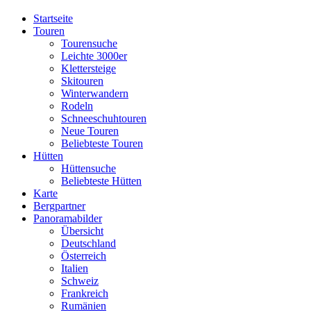
Startseite
Touren
Tourensuche
Leichte 3000er
Klettersteige
Skitouren
Winterwandern
Rodeln
Schneeschuhtouren
Neue Touren
Beliebteste Touren
Hütten
Hüttensuche
Beliebteste Hütten
Karte
Bergpartner
Panoramabilder
Übersicht
Deutschland
Österreich
Italien
Schweiz
Frankreich
Rumänien