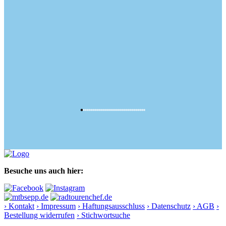
Besuche uns auch hier:
› Kontakt
› Impressum
› Haftungsausschluss
› Datenschutz
› AGB
›
Bestellung widerrufen
› Stichwortsuche