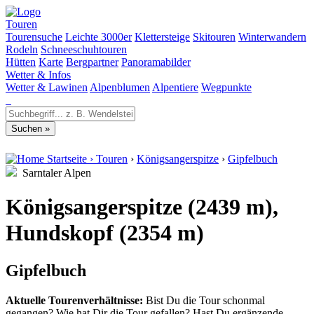
Touren
Tourensuche
Leichte 3000er
Klettersteige
Skitouren
Winterwandern
Rodeln
Schneeschuhtouren
Hütten
Karte
Bergpartner
Panoramabilder
Wetter & Infos
Wetter & Lawinen
Alpenblumen
Alpentiere
Wegpunkte
Startseite
›
Touren
›
Königsangerspitze
›
Gipfelbuch
Sarntaler Alpen
Königsangerspitze (2439 m),
Hundskopf (2354 m)
Gipfelbuch
Aktuelle Tourenverhältnisse:
Bist Du die Tour schonmal
gegangen? Wie hat Dir die Tour gefallen? Hast Du ergänzende