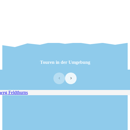
Touren in der Umgebung
‹
›
g Feldthurns