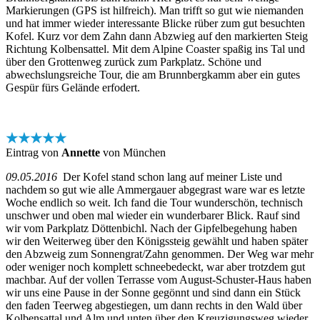
Markierungen (GPS ist hilfreich). Man trifft so gut wie niemanden
und hat immer wieder interessante Blicke rüber zum gut besuchten
Kofel. Kurz vor dem Zahn dann Abzwieg auf den markierten Steig
Richtung Kolbensattel. Mit dem Alpine Coaster spaßig ins Tal und
über den Grottenweg zurück zum Parkplatz. Schöne und
abwechslungsreiche Tour, die am Brunnbergkamm aber ein gutes
Gespür fürs Gelände erfodert.
★★★★★
Eintrag von
Annette
von München
09.05.2016
Der Kofel stand schon lang auf meiner Liste und
nachdem so gut wie alle Ammergauer abgegrast ware war es letzte
Woche endlich so weit. Ich fand die Tour wunderschön, technisch
unschwer und oben mal wieder ein wunderbarer Blick. Rauf sind
wir vom Parkplatz Döttenbichl. Nach der Gipfelbegehung haben
wir den Weiterweg über den Königssteig gewählt und haben später
den Abzweig zum Sonnengrat/Zahn genommen. Der Weg war mehr
oder weniger noch komplett schneebedeckt, war aber trotzdem gut
machbar. Auf der vollen Terrasse vom August-Schuster-Haus haben
wir uns eine Pause in der Sonne gegönnt und sind dann ein Stück
den faden Teerweg abgestiegen, um dann rechts in den Wald über
Kolbensattal und Alm und unten über den Kreuzigungsweg wieder