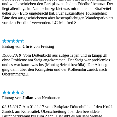
und wie beschrieben den Parkplatz nach dem Friedhof benutzt. Der
liegt allerdings im Naturschutzgebiet was mir nun einen Strafzettel
ueber 30,- Euro eingebracht hat. Fuer zukuenftige Tourengeher:
Bitte den ausgeschriebenen aber kostenpflichtigen Wanderparkplatz
vor dem Friedhof verwenden. LG Manfred S.
★★★★☆
Eintrag von
Chris
von Freising
19.06.2018
Vom Dottenbichl aus aufgestiegen und in knapp 2h
ohne Probleme am Steig angekommen. Der Steig war problemlos
und es war kaum was los (Montag /leicht bewölkt). Der Abstieg
ging dann über den Königstein und der Kolbenalm zurück nach
Oberammergau.
★★★★☆
Eintrag von
Julian
von Neuhausen
02.11.2017
Am 01.11.17 vom Parkplatz Döttenbühl auf den Kofel.
Zurück am Kofelsattel, Überschreitung über den bewaldeten
Brunnbergkamm bis zum Zahn. Hier gibt es nur sehr wenige