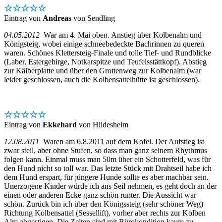
☆☆☆☆☆
Eintrag von
Andreas
von Sendling
04.05.2012
War am 4. Mai oben. Anstieg über Kolbenalm und
Königsteig, wobei einige schneebedeckte Bachrinnen zu queren
waren. Schönes Klettersteig-Finale und tolle Tief- und Rundblicke
(Laber, Estergebirge, Notkarspitze und Teufelsstättkopf). Abstieg
zur Kälberplatte und über den Grottenweg zur Kolbenalm (war
leider geschlossen, auch die Kolbensattelhütte ist geschlossen).
☆☆☆☆☆
Eintrag von
Ekkehard
von Hildesheim
12.08.2011
Waren am 6.8.2011 auf dem Kofel. Der Aufstieg ist
zwar steil, aber ohne Stufen, so dass man ganz seinem Rhythmus
folgen kann. Einmal muss man 50m über ein Schotterfeld, was für
den Hund nicht so toll war. Das letzte Stück mit Drahtseil habe ich
dem Hund erspart, für jüngere Hunde sollte es aber machbar sein.
Unerzogene Kinder würde ich ans Seil nehmen, es geht doch an der
einen oder anderen Ecke ganz schön runter. Die Aussicht war
schön. Zurück bin ich über den Königssteig (sehr schöner Weg)
Richtung Kolbensattel (Sessellift), vorher aber rechts zur Kolben
Alm abgestigen. Die Zeiten sind mit Bürokondition kaum zu