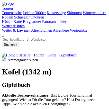
Touren
Tourensuche
Leichte 3000er
Klettersteige
Skitouren
Winterwandern
Rodeln
Schneeschuhtouren
Hütten
Karte
Bergpartner
Panoramabilder
Wetter & Infos
Wetter & Lawinen
Alpenblumen
Alpentiere
Wegpunkte
Startseite
›
Touren
›
Kofel
›
Gipfelbuch
Ammergauer Alpen
Kofel (1342 m)
Gipfelbuch
Aktuelle Tourenverhältnisse:
Bist Du die Tour schonmal
gegangen? Wie hat Dir die Tour gefallen? Hast Du ergänzende
Tipps? Wie sind die aktuellen Bedingungen?