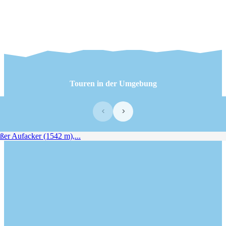
Touren in der Umgebung
‹
›
er Aufacker (1542 m),...