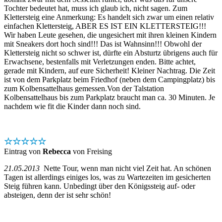
Tochter bedeutet hat, muss ich glaub ich, nicht sagen. Zum
Klettersteig eine Anmerkung: Es handelt sich zwar um einen relativ
einfachen Klettersteig, ABER ES IST EIN KLETTERSTEIG!!!
Wir haben Leute gesehen, die ungesichert mit ihren kleinen Kindern
mit Sneakers dort hoch sind!!! Das ist Wahnsinn!!! Obwohl der
Klettersteig nicht so schwer ist, dürfte ein Absturtz übrigens auch für
Erwachsene, bestenfalls mit Verletzungen enden. Bitte achtet,
gerade mit Kindern, auf eure Sicherheit! Kleiner Nachtrag. Die Zeit
ist von dem Parkplatz beim Friedhof (neben dem Campingplatz) bis
zum Kolbensattelhaus gemessen.Von der Talstation
Kolbensattelhaus bis zum Parkplatz braucht man ca. 30 Minuten. Je
nachdem wie fit die Kinder dann noch sind.
☆☆☆☆☆
Eintrag von
Rebecca
von Freising
21.05.2013
Nette Tour, wenn man nicht viel Zeit hat. An schönen
Tagen ist allerdings einiges los, was zu Wartezeiten im gesicherten
Steig führen kann. Unbedingt über den Königssteig auf- oder
absteigen, denn der ist sehr schön!