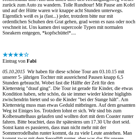
zurück zum Auto zu wandern. Tolle Rundtour! Mit Pause am Kofel
und auf der Hütte waren wir knappe acht Stunden unterwegs.
Eigentlich weiß es ja (fast...) jeder, trotzdem bitte nur mit
ordentlichen Schuhen den Grat gehen, grad wenn es nass oder noch
veschneit ist. Uns kamen drei supercoole Typen mit normalen
Sneakern entgegen, *kopfschüttel*....
★★★★☆
Eintrag von
Fabi
05.10.2015
Wir haben für diese schöne Tour am 03.10.15 mit
unserer 5- jährigen Tochter mit ausreichend Pausen knapp 6,5
Stunden gebraucht. Wobei fast die Hälfte der Zeit für den
Klettersteig "drauf ging". Die Tour ist gerade für Kinder, die etwas
Kondition haben, sehr schön, da sie immer wieder kleine higlights
zwischendrin bietet und so die Kinder "bei der Stange hält". Am
Klettersteig muss man etwas Geduld mitbringen. Auf dem gesamten
Weg ist Einiges los. Trotzdem lohnt er sich. Wir sind bis zum
Kolbensattelhaus gelaufen und wollten dort mit dem Coaster runter
fahren. Bitte beachtet, dass ihr spätestens um 17.30 Uhr dort seid.
Sonst kann es passieren, dass man nicht mehr mit der
Sommerrodelbahn runter kommt, da zu viele Leute anstehen. Man
kommt zwar mit dem Sessellift runter, aber was das für unsere