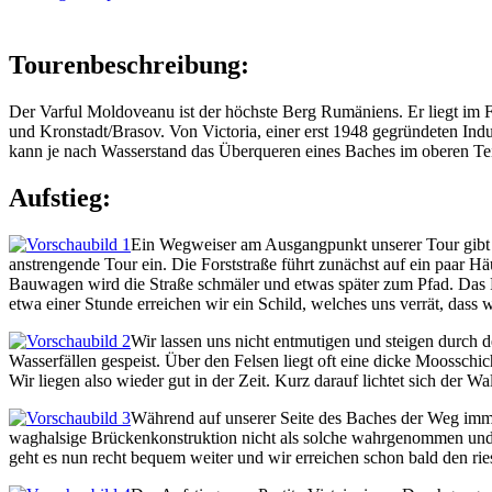
Tourenbeschreibung:
Der Varful Moldoveanu ist der höchste Berg Rumäniens. Er liegt im 
und Kronstadt/Brasov. Von Victoria, einer erst 1948 gegründeten Indu
kann je nach Wasserstand das Überqueren eines Baches im oberen T
Aufstieg:
Ein Wegweiser am Ausgangpunkt unserer Tour gibt d
anstrengende Tour ein. Die Forststraße führt zunächst auf ein paar H
Bauwagen wird die Straße schmäler und etwas später zum Pfad. Das R
etwa einer Stunde erreichen wir ein Schild, welches uns verrät, dass w
Wir lassen uns nicht entmutigen und steigen durch
Wasserfällen gespeist. Über den Felsen liegt oft eine dicke Moosschi
Wir liegen also wieder gut in der Zeit. Kurz darauf lichtet sich der
Während auf unserer Seite des Baches der Weg immer
waghalsige Brückenkonstruktion nicht als solche wahrgenommen und 
geht es nun recht bequem weiter und wir erreichen schon bald den rie