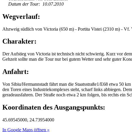
Datum der Tour: 10.07.2010
Wegverlauf:
Abzweig südlich von Victoria (650 m) - Portita Vistei (2310 m) - Vf
Charakter:
Der Aufstieg von Victoria ist technisch nicht schwierig. Kurz vor dem 
Gehzeit sollte man die Tour nur bei gutem Wetter und sehr guter Ko
Anfahrt:
Von Sibiu/Hermannstadt fährt man die Staatsstraße1/E68 etwa 50 km bi
den Toren eines Industriekomplexes steht, scharf links abbiegen. De
geradeausfahren. Der Straße noch etwa 2 km folgen, bis rechts ein S
Koordinaten des Ausgangspunkts:
45.69545000, 24.73954000
In Google Maps öffnen »