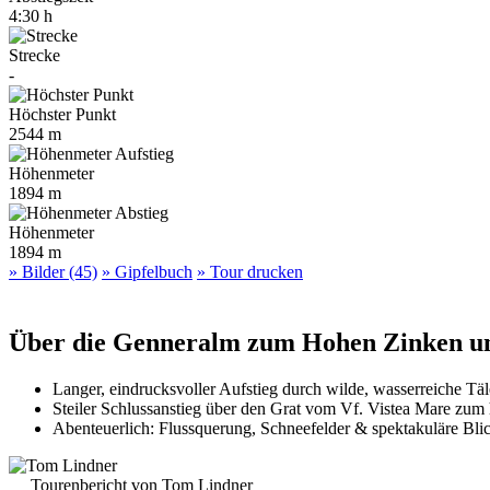
4:30 h
Strecke
-
Höchster Punkt
2544 m
Höhenmeter
1894 m
Höhenmeter
1894 m
» Bilder (45)
» Gipfelbuch
» Tour drucken
Über die Genneralm zum Hohen Zinken u
Langer, eindrucksvoller Aufstieg durch wilde, wasserreiche Tä
Steiler Schlussanstieg über den Grat vom Vf. Vistea Mare zu
Abenteuerlich: Flussquerung, Schneefelder & spektakuläre Bli
Tourenbericht von Tom Lindner