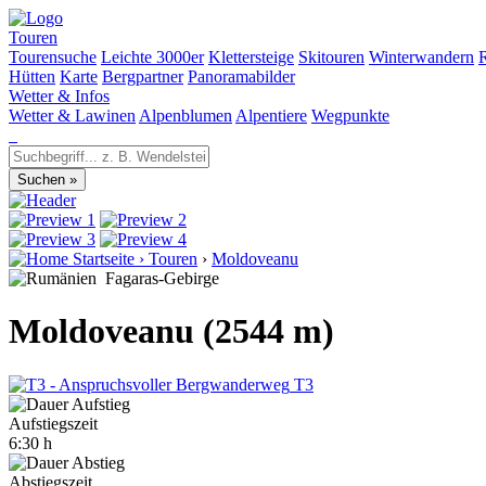
Touren
Tourensuche
Leichte 3000er
Klettersteige
Skitouren
Winterwandern
Hütten
Karte
Bergpartner
Panoramabilder
Wetter & Infos
Wetter & Lawinen
Alpenblumen
Alpentiere
Wegpunkte
Startseite
›
Touren
›
Moldoveanu
Fagaras-Gebirge
Moldoveanu (2544 m)
T3
Aufstiegszeit
6:30 h
Abstiegszeit