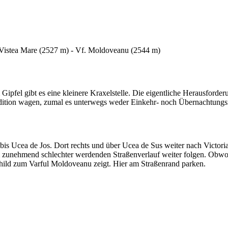
. Vistea Mare (2527 m) - Vf. Moldoveanu (2544 m)
Gipfel gibt es eine kleinere Kraxelstelle. Die eigentliche Herausforder
ndition wagen, zumal es unterwegs weder Einkehr- noch Übernachtungs
s Ucea de Jos. Dort rechts und über Ucea de Sus weiter nach Victoria 
m zunehmend schlechter werdenden Straßenverlauf weiter folgen. Obwoh
child zum Varful Moldoveanu zeigt. Hier am Straßenrand parken.