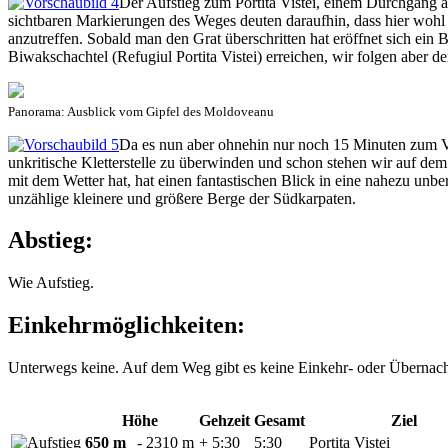
Der Aufstieg zum Portita Vistei, einem Durchgang a
sichtbaren Markierungen des Weges deuten daraufhin, dass hier wohl 
anzutreffen. Sobald man den Grat überschritten hat eröffnet sich ein
Biwakschachtel (Refugiul Portita Vistei) erreichen, wir folgen aber
Panorama: Ausblick vom Gipfel des Moldoveanu
Da es nun aber ohnehin nur noch 15 Minuten zum Vf
unkritische Kletterstelle zu überwinden und schon stehen wir auf 
mit dem Wetter hat, hat einen fantastischen Blick in eine nahezu un
unzählige kleinere und größere Berge der Südkarpaten.
Abstieg:
Wie Aufstieg.
Einkehrmöglichkeiten:
Unterwegs keine. Auf dem Weg gibt es keine Einkehr- oder Übernachtun
Höhe
Gehzeit
Gesamt
Ziel
650 m
- 2310 m
+ 5:30
5:30
Portita Vistei