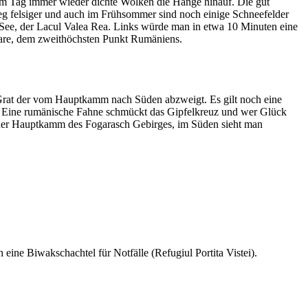
esem Tag immer wieder dichte Wolken die Hänge hinauf. Die gut
Weg felsiger und auch im Frühsommer sind noch einige Schneefelder
er See, der Lacul Valea Rea. Links würde man in etwa 10 Minuten eine
 Mare, dem zweithöchsten Punkt Rumäniens.
 Grat der vom Hauptkamm nach Süden abzweigt. Es gilt noch eine
. Eine rumänische Fahne schmückt das Gipfelkreuz und wer Glück
en der Hauptkamm des Fogarasch Gebirges, im Süden sieht man
eine Biwakschachtel für Notfälle (Refugiul Portita Vistei).