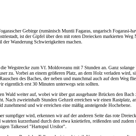
Fogarascher Gebirge (rumänisch Muntii Fagaras, ungarisch Fogarasi-ha
striestadt, ist der Gipfel über den mit roten Dreiecken markierten We
eil der Wanderung Schwierigkeiten machen.
ie Wegstrecke zum Vf. Moldoveanu mit 7 Stunden an. Ganz solange bra
äuser zu. Vorbei an einem größeren Platz, an dem Holz verladen wird, 
auschen des Baches, der neben und manchmal auch auf dem Weg fließt,
ir eigentlich erst 30 Minuten unterwegs sein sollten.
 den Wald weiter auf, wobei wir über gut ausgebaute Brücken den Bach 
cht. Nach zweieinhalb Stunden Gehzeit erreichen wir einen Rastplatz, a
 Wald zunehmend und wir erreichen eine mäßig ansteigende Hochebene.
 sumpfiger wird, erkennen wir auf der anderen Seite das rote Dreieck
wateten kurzerhand durch den etwa knietiefen, reißenden und zudem s
sigen Talkessel "Hartopul Ursilor".