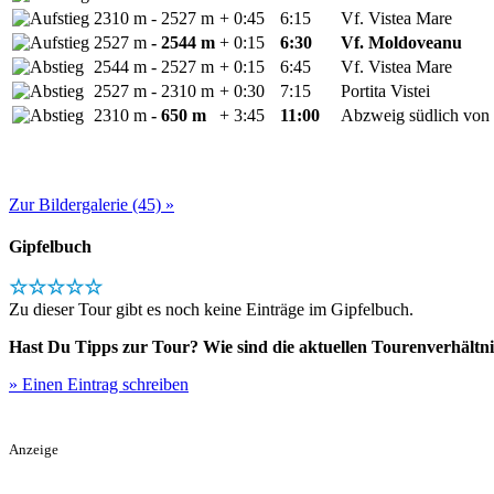
2310 m
- 2527 m
+ 0:45
6:15
Vf. Vistea Mare
2527 m
- 2544 m
+ 0:15
6:30
Vf. Moldoveanu
2544 m
- 2527 m
+ 0:15
6:45
Vf. Vistea Mare
2527 m
- 2310 m
+ 0:30
7:15
Portita Vistei
2310 m
- 650 m
+ 3:45
11:00
Abzweig südlich von 
Zur Bildergalerie (45) »
Gipfelbuch
☆☆☆☆☆
Zu dieser Tour gibt es noch keine Einträge im Gipfelbuch.
Hast Du Tipps zur Tour? Wie sind die aktuellen Tourenverhältni
» Einen Eintrag schreiben
Anzeige