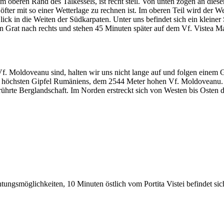
m oberen Rand des Talkessels, ist recht steil. Von unten zogen an di
öfter mit so einer Wetterlage zu rechnen ist. Im oberen Teil wird der 
 Blick in die Weiten der Südkarpaten. Unter uns befindet sich ein klein
 den Grat nach rechts und stehen 45 Minuten später auf dem Vf. Vistea
. Moldoveanu sind, halten wir uns nicht lange auf und folgen einem
dem höchsten Gipfel Rumäniens, dem 2544 Meter hohen Vf. Moldoveanu
berührte Berglandschaft. Im Norden erstreckt sich von Westen bis Ost
gsmöglichkeiten, 10 Minuten östlich vom Portita Vistei befindet sich 