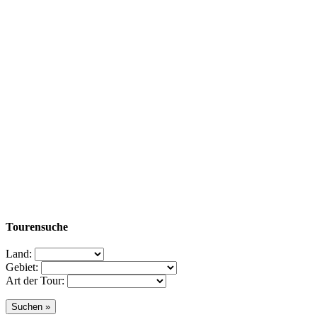
Tourensuche
Land:
Gebiet:
Art der Tour: