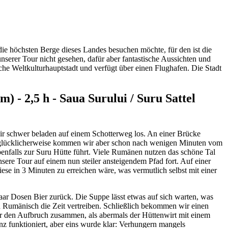
ie höchsten Berge dieses Landes besuchen möchte, für den ist die
erer Tour nicht gesehen, dafür aber fantastische Aussichten und
sche Weltkulturhauptstadt und verfügt über einen Flughafen. Die Stadt
) - 2,5 h - Saua Surului / Suru Sattel
r schwer beladen auf einem Schotterweg los. An einer Brücke
Unglücklicherweise kommen wir aber schon nach wenigen Minuten vom
ebenfalls zur Suru Hütte führt. Viele Rumänen nutzen das schöne Tal
ere Tour auf einem nun steiler ansteigendem Pfad fort. Auf einer
ese in 3 Minuten zu erreichen wäre, was vermutlich selbst mit einer
aar Dosen Bier zurück. Die Suppe lässt etwas auf sich warten, was
d Rumänisch die Zeit vertreiben. Schließlich bekommen wir einen
für den Aufbruch zusammen, als abermals der Hüttenwirt mit einem
z funktioniert, aber eins wurde klar: Verhungern mangels