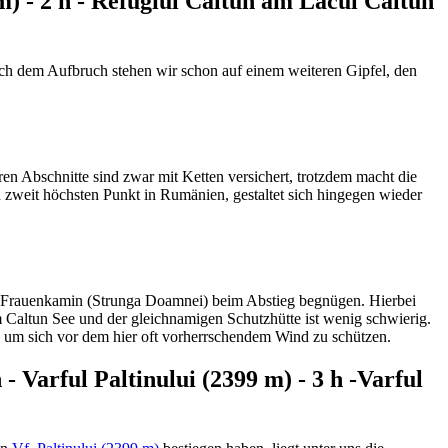
 m) - 2 h - Refugiul Caltun am Lacul Caltun
ch dem Aufbruch stehen wir schon auf einem weiteren Gipfel, den
en Abschnitte sind zwar mit Ketten versichert, trotzdem macht die
zweit höchsten Punkt in Rumänien, gestaltet sich hingegen wieder
ren Frauenkamin (Strunga Doamnei) beim Abstieg begnügen. Hierbei
 Caltun See und der gleichnamigen Schutzhütte ist wenig schwierig.
n, um sich vor dem hier oft vorherrschendem Wind zu schützen.
- Varful Paltinului (2399 m) - 3 h -Varful