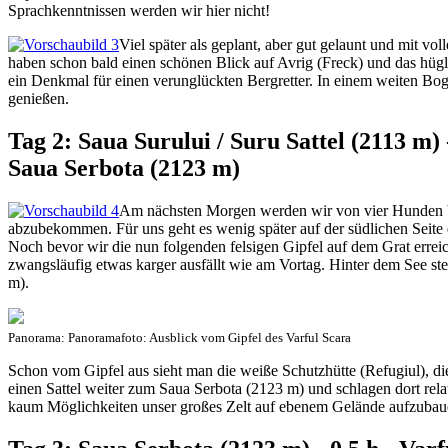
Sprachkenntnissen werden wir hier nicht!
Viel später als geplant, aber gut gelaunt und mit v
haben schon bald einen schönen Blick auf Avrig (Freck) und das hü
ein Denkmal für einen verunglückten Bergretter. In einem weiten Bog
genießen.
Tag 2: Saua Surului / Suru Sattel (2113 m) -
Saua Serbota (2123 m)
Am nächsten Morgen werden wir von vier Hunden be
abzubekommen. Für uns geht es wenig später auf der südlichen Seite
Noch bevor wir die nun folgenden felsigen Gipfel auf dem Grat errei
zwangsläufig etwas karger ausfällt wie am Vortag. Hinter dem See st
m).
Panorama: Panoramafoto: Ausblick vom Gipfel des Varful Scara
Schon vom Gipfel aus sieht man die weiße Schutzhütte (Refugiul), die
einen Sattel weiter zum Saua Serbota (2123 m) und schlagen dort rela
kaum Möglichkeiten unser großes Zelt auf ebenem Gelände aufzubau