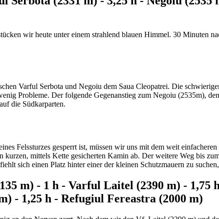
ful Serbota (2331 m) - 3,25 h - Negoiu (2535
tücken wir heute unter einem strahlend blauen Himmel. 30 Minuten na
ischen Varful Serbota und Negoiu dem Saua Cleopatrei. Die schwieriger
 wenig Probleme. Der folgende Gegenanstieg zum Negoiu (2535m), den 
auf die Südkarparten.
eines Felssturzes gesperrt ist, müssen wir uns mit dem weit einfache
 kurzen, mittels Kette gesicherten Kamin ab. Der weitere Weg bis zum
iehlt sich einen Platz hinter einer der kleinen Schutzmauern zu suche
5 m) - 1 h - Varful Laitel (2390 m) - 1,75 h 
m) - 1,25 h - Refugiul Fereastra (2000 m)