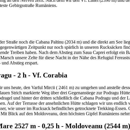
wenig an den Nerven zerrt. Nach dem wir den Vf. Laitel (2390 m) und d
teste Gebirgsstraße Rumäniens.
er Straße noch die Cabana Paltinu (2034 m) und die direkt am See lie
gegenwärtigen Zeitpunkt nur noch spärlich in unseren Rucksäcken finde
egende Treiben haben. Nach dem Abstieg zum Saua Caprei erfolgt ein B
 Marsch unsere Zelte für diese Nacht in der Nähe des Refugiul Fereast
und Abstieg erspart.
agu - 2 h - Vf. Corabia
ir uns heute, den Varful Mircii ( 2461 m) zu umgehen und anstelle dess
auen Strich markierte Weg über drei Gegenanstiege zur Podragu Hütte. 
dragel und hinter der dritten schließlich die Cabana Podragu und der L
. Auf der Terrasse der ansehnlichen Hütte schlagen wir uns endlich wi
esser, wie unser im Rucksack befindliches getrocknete Trekking-Essen
ia. Mit Blick auf den Moldoveanu, dem höchsten Gipfel Rumäniens neh
Mare 2527 m - 0,25 h - Moldoveanu (2544 m) - 