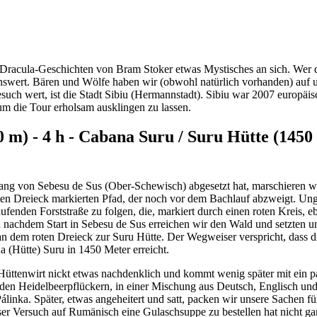
 Dracula-Geschichten von Bram Stoker etwas Mystisches an sich. Wer d
ert. Bären und Wölfe haben wir (obwohl natürlich vorhanden) auf uns
esuch wert, ist die Stadt Sibiu (Hermannstadt). Sibiu war 2007 europäi
 um die Tour erholsam ausklingen zu lassen.
 m) - 4 h - Cabana Suru / Suru Hütte (1450 m
ng von Sebesu de Sus (Ober-Schewisch) abgesetzt hat, marschieren wi
oten Dreieck markierten Pfad, der noch vor dem Bachlauf abzweigt. 
ufenden Forststraße zu folgen, die, markiert durch einen roten Kreis, 
achdem Start in Sebesu de Sus erreichen wir den Wald und setzten uns
n dem roten Dreieck zur Suru Hütte. Der Wegweiser verspricht, dass di
 (Hütte) Suru in 1450 Meter erreicht.
Hüttenwirt nickt etwas nachdenklich und kommt wenig später mit ein p
nden Heidelbeerpflückern, in einer Mischung aus Deutsch, Englisch un
Pálinka. Später, etwas angeheitert und satt, packen wir unsere Sachen 
r Versuch auf Rumänisch eine Gulaschsuppe zu bestellen hat nicht gan