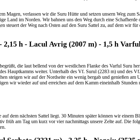
ollem Magen, verlassen wir die Suru Hütte und setzen unsern Weg zum Sa
glige Land im Norden. Wir bahnen uns den Weg durch eine Schafherde
en steuert der Weg nach Osten auf den Suru Sattel zu, auf dem wir für
 2,15 h - Lacul Avrig (2007 m) - 1,5 h Varful
grüßt, die laut bellend von der westlichen Flanke des Varful Suru h
 des Hauptkamms weiter. Unterhalb des Vf. Surul (2283 m) und des Vf
chen steigen wir auf der Nordseite ein wenig bergab und genießen am U
eigen wir wieder auf und erreichen auf dem Kamm eineinhalb Stunden n
 auf dem nächsten Sattel liegt. 30 Minuten später können wir einem Bl
tiv früh am Tag um kurz vor vier nachmittags unsere Zelte auf. Die fo
en.