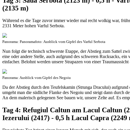
Tag 3: Saua Serbota (2123 m) - 0,5 h - Var
(2135 m)
Während es die Tage zuvor immer wieder mal recht wolkig war, frühs
2331 Meter hohen Varful Serbota.
Panorama: Panoramafoto: Ausblick vom Gipfel des Varful Serbota
Nun folgt die technisch schwerste Etappe, der Abstieg zum Sattel zw
eine oder andere Stelle, auch aufgrund des schweren Rucksacks, ein
einfacher. Belohnt werden unsere Strapazen von einer Traumaussicht 
Panorama: Ausblick vom Gipfel des Negoiu
Da der Abstieg durch den Teufelskamin (Strunga Dracului) aufgrund 
umgeht man die südliche Flanke des Negoiu und steigt dann durch den
An dem malerisch gelegenen See bauen wir, unsere Zelte auf. Es empf
Tag 4: Refugiul Caltun am Lacul Caltun (213
Iezerului (2417) - 0,5 h Lacul Capra (2249 