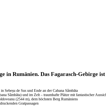
in Rumänien. Das Fagarasch-Gebirge ist e
 in Sebeșu de Sus und Ende an der Cabana Sâmbăta
a Sâmbăta) und im Zelt – traumhafte Plätze mit fantastischer Aussic
oldoveanu (2544 m), dem höchsten Berg Rumäniens
indruckenden Gratpassagen