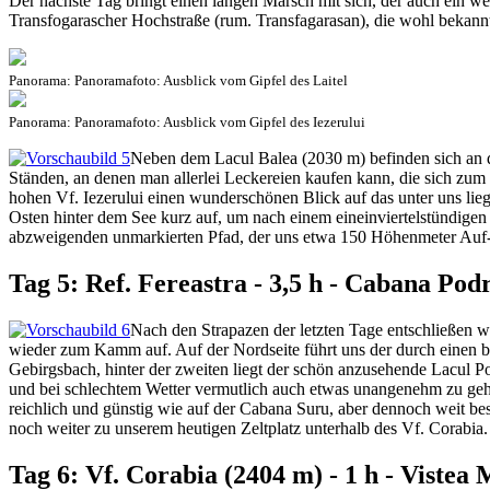
Der nächste Tag bringt einen langen Marsch mit sich, der auch ein 
Transfogarascher Hochstraße (rum. Transfagarasan), die wohl bekann
Panorama: Panoramafoto: Ausblick vom Gipfel des Laitel
Panorama: Panoramafoto: Ausblick vom Gipfel des Iezerului
Neben dem Lacul Balea (2030 m) befinden sich an d
Ständen, an denen man allerlei Leckereien kaufen kann, die sich zum 
hohen Vf. Iezerului einen wunderschönen Blick auf das unter uns li
Osten hinter dem See kurz auf, um nach einem eineinviertelstündigen
abzweigenden unmarkierten Pfad, der uns etwa 150 Höhenmeter Auf- 
Tag 5: Ref. Fereastra - 3,5 h - Cabana Podr
Nach den Strapazen der letzten Tage entschließen w
wieder zum Kamm auf. Auf der Nordseite führt uns der durch einen bl
Gebirgsbach, hinter der zweiten liegt der schön anzusehende Lacul Po
und bei schlechtem Wetter vermutlich auch etwas unangenehm zu gehen
reichlich und günstig wie auf der Cabana Suru, aber dennoch weit b
noch weiter zu unserem heutigen Zeltplatz unterhalb des Vf. Corab
Tag 6: Vf. Corabia (2404 m) - 1 h - Vistea 