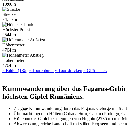
10:00 h
Strecke
74,1 km
Höchster Punkt
2544 m
Höhenmeter
4764 m
Höhenmeter
4764 m
» Bilder (136)
» Tourenbuch
» Tour drucken
» GPS-Track
Kammwanderung über das Fagaras-Gebirge 
höchsten Gipfel Rumäniens.
7-tägige Kammwanderung durch das Făgăraș-Gebirge mit Start
Übernachtungen in Hütten (Cabana Suru, Cabana Podragu, Caban
Höhepunkte: Gipfelbesteigungen von Negoiu (2535 m) und M
Abwechslungsreiche Landschaft mit stillen Bergseen und bee