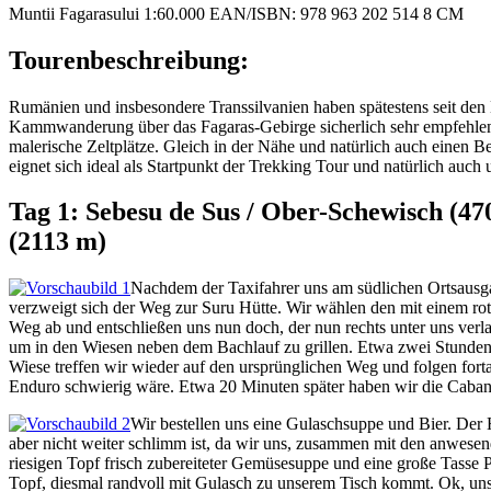
Muntii Fagarasului 1:60.000 EAN/ISBN: 978 963 202 514 8 CM
Tourenbeschreibung:
Rumänien und insbesondere Transsilvanien haben spätestens seit den
Kammwanderung über das Fagaras-Gebirge sicherlich sehr empfehlensw
malerische Zeltplätze. Gleich in der Nähe und natürlich auch einen B
eignet sich ideal als Startpunkt der Trekking Tour und natürlich auch
Tag 1: Sebesu de Sus / Ober-Schewisch (470
(2113 m)
Nachdem der Taxifahrer uns am südlichen Ortsausga
verzweigt sich der Weg zur Suru Hütte. Wir wählen den mit einem r
Weg ab und entschließen uns nun doch, der nun rechts unter uns verla
um in den Wiesen neben dem Bachlauf zu grillen. Etwa zwei Stunden n
Wiese treffen wir wieder auf den ursprünglichen Weg und folgen forta
Enduro schwierig wäre. Etwa 20 Minuten später haben wir die Cabana
Wir bestellen uns eine Gulaschsuppe und Bier. Der 
aber nicht weiter schlimm ist, da wir uns, zusammen mit den anwese
riesigen Topf frisch zubereiteter Gemüsesuppe und eine große Tasse 
Topf, diesmal randvoll mit Gulasch zu unserem Tisch kommt. Ok, unse