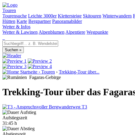
Touren
Tourensuche
Leichte 3000er
Klettersteige
Skitouren
Winterwandern
Hütten
Karte
Bergpartner
Panoramabilder
Wetter & Infos
Wetter & Lawinen
Alpenblumen
Alpentiere
Wegpunkte
Startseite
›
Touren
›
Trekking-Tour über...
Fagaras-Gebirge
Trekking-Tour über das Fagara
T3
Aufstiegszeit
31:45 h
Abstiegszeit