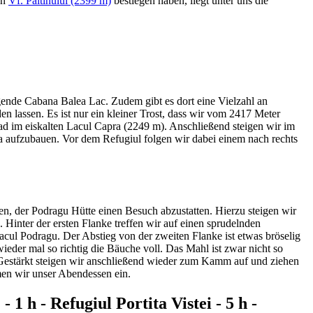
en
Vf. Paltinului (2399 m)
bestiegen haben, liegt unter uns die
gende Cabana Balea Lac. Zudem gibt es dort eine Vielzahl an
n lassen. Es ist nur ein kleiner Trost, dass wir vom 2417 Meter
ad im eiskalten Lacul Capra (2249 m). Anschließend steigen wir im
ra aufzubauen. Vor dem Refugiul folgen wir dabei einem nach rechts
en, der Podragu Hütte einen Besuch abzustatten. Hierzu steigen wir
Hinter der ersten Flanke treffen wir auf einen sprudelnden
acul Podragu. Der Abstieg von der zweiten Flanke ist etwas bröselig
eder mal so richtig die Bäuche voll. Das Mahl ist zwar nicht so
. Gestärkt steigen wir anschließend wieder zum Kamm auf und ziehen
men wir unser Abendessen ein.
1 h - Refugiul Portita Vistei - 5 h -