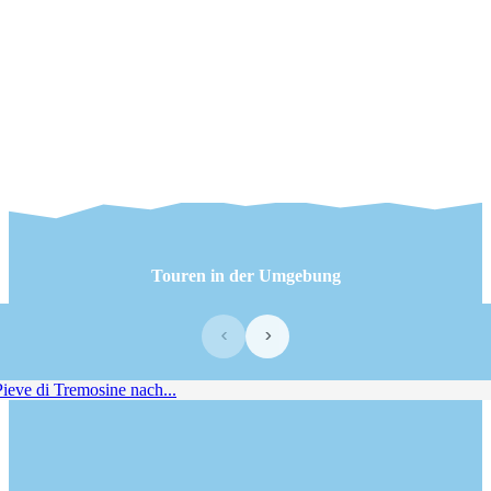
Touren in der Umgebung
‹
›
eve di Tremosine nach...