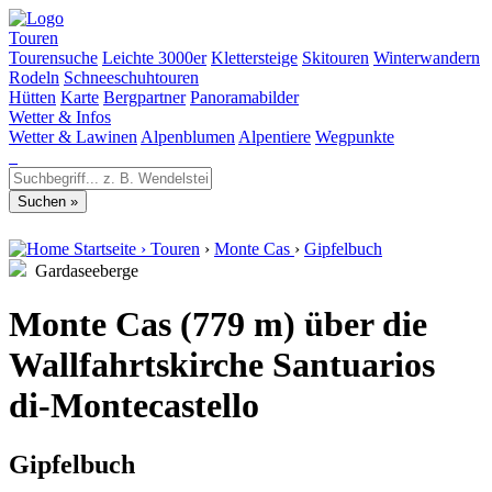
Touren
Tourensuche
Leichte 3000er
Klettersteige
Skitouren
Winterwandern
Rodeln
Schneeschuhtouren
Hütten
Karte
Bergpartner
Panoramabilder
Wetter & Infos
Wetter & Lawinen
Alpenblumen
Alpentiere
Wegpunkte
Startseite
›
Touren
›
Monte Cas
›
Gipfelbuch
Gardaseeberge
Monte Cas (779 m) über die
Wallfahrtskirche Santuarios
di-Montecastello
Gipfelbuch