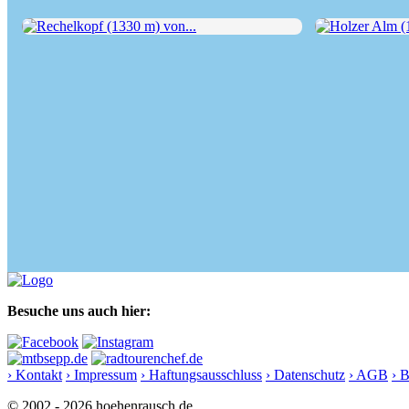
Rechelkopf (1330 m) von...
Holzer Alm (12
Besuche uns auch hier:
› Kontakt
› Impressum
› Haftungsausschluss
› Datenschutz
› AGB
› 
© 2002 - 2026 hoehenrausch.de