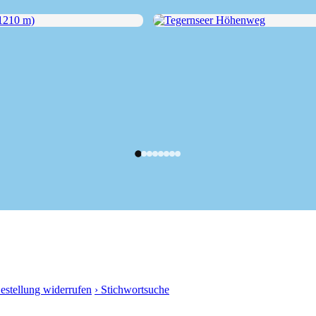
10 m)
Tegernseer Höhenweg
Bestellung widerrufen
› Stichwortsuche