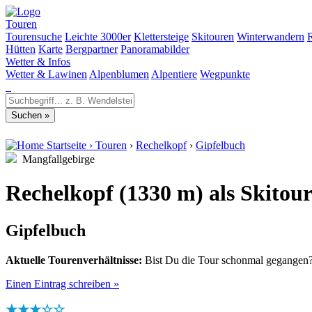
Touren
Tourensuche
Leichte 3000er
Klettersteige
Skitouren
Winterwandern
Hütten
Karte
Bergpartner
Panoramabilder
Wetter & Infos
Wetter & Lawinen
Alpenblumen
Alpentiere
Wegpunkte
Startseite
›
Touren
›
Rechelkopf
›
Gipfelbuch
Mangfallgebirge
Rechelkopf (1330 m) als Skitou
Gipfelbuch
Aktuelle Tourenverhältnisse:
Bist Du die Tour schonmal gegangen? 
Einen Eintrag schreiben »
★★★☆☆