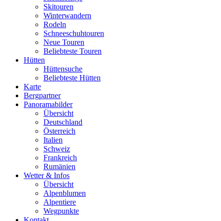
Skitouren
Winterwandern
Rodeln
Schneeschuhtouren
Neue Touren
Beliebteste Touren
Hütten
Hüttensuche
Beliebteste Hütten
Karte
Bergpartner
Panoramabilder
Übersicht
Deutschland
Österreich
Italien
Schweiz
Frankreich
Rumänien
Wetter & Infos
Übersicht
Alpenblumen
Alpentiere
Wegpunkte
Kontakt