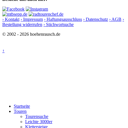
› Kontakt
› Impressum
› Haftungsausschluss
› Datenschutz
› AGB
›
Bestellung widerrufen
› Stichwortsuche
© 2002 - 2026 hoehenrausch.de
↑
Startseite
Touren
Tourensuche
Leichte 3000er
Klettersteige