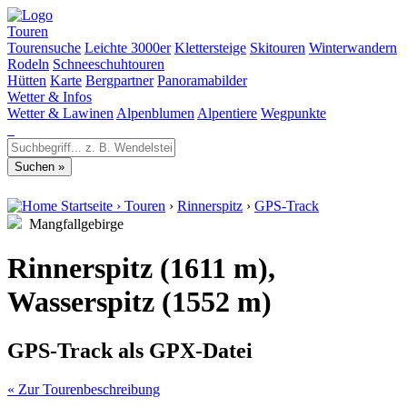
Touren
Tourensuche
Leichte 3000er
Klettersteige
Skitouren
Winterwandern
Rodeln
Schneeschuhtouren
Hütten
Karte
Bergpartner
Panoramabilder
Wetter & Infos
Wetter & Lawinen
Alpenblumen
Alpentiere
Wegpunkte
Startseite
›
Touren
›
Rinnerspitz
›
GPS-Track
Mangfallgebirge
Rinnerspitz (1611 m),
Wasserspitz (1552 m)
GPS-Track als GPX-Datei
« Zur Tourenbeschreibung