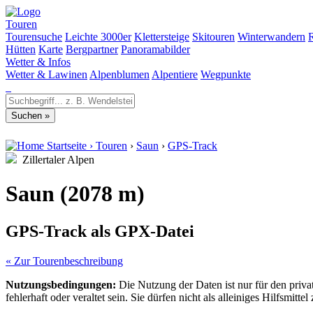
Touren
Tourensuche
Leichte 3000er
Klettersteige
Skitouren
Winterwandern
Hütten
Karte
Bergpartner
Panoramabilder
Wetter & Infos
Wetter & Lawinen
Alpenblumen
Alpentiere
Wegpunkte
Startseite
›
Touren
›
Saun
›
GPS-Track
Zillertaler Alpen
Saun (2078 m)
GPS-Track als GPX-Datei
« Zur Tourenbeschreibung
Nutzungsbedingungen:
Die Nutzung der Daten ist nur für den priv
fehlerhaft oder veraltet sein. Sie dürfen nicht als alleiniges Hilfsmi