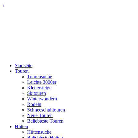
↑
Startseite
Touren
Tourensuche
Leichte 3000er
Klettersteige
Skitouren
Winterwandern
Rodeln
Schneeschuhtouren
Neue Touren
Beliebteste Touren
Hütten
Hüttensuche
Beliebteste Hütten