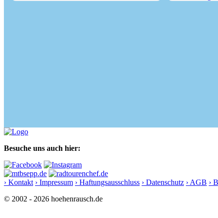
Prantneralm - Rodeln bei...
Wanderung von 
Besuche uns auch hier:
› Kontakt
› Impressum
› Haftungsausschluss
› Datenschutz
› AGB
› 
© 2002 - 2026 hoehenrausch.de