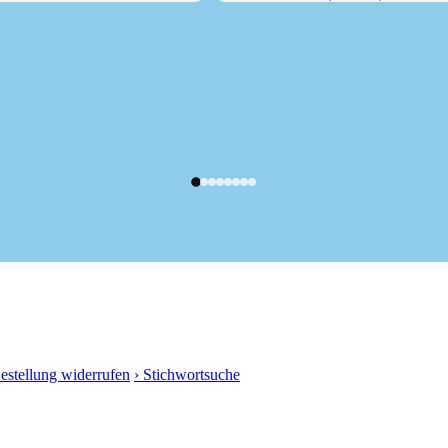
Wiesen zum...
Telfer Weißen (2588 m)
Bestellung widerrufen
› Stichwortsuche