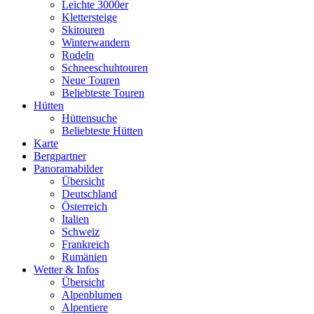
Leichte 3000er
Klettersteige
Skitouren
Winterwandern
Rodeln
Schneeschuhtouren
Neue Touren
Beliebteste Touren
Hütten
Hüttensuche
Beliebteste Hütten
Karte
Bergpartner
Panoramabilder
Übersicht
Deutschland
Österreich
Italien
Schweiz
Frankreich
Rumänien
Wetter & Infos
Übersicht
Alpenblumen
Alpentiere