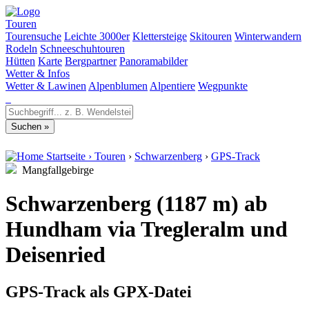
Touren
Tourensuche
Leichte 3000er
Klettersteige
Skitouren
Winterwandern
Rodeln
Schneeschuhtouren
Hütten
Karte
Bergpartner
Panoramabilder
Wetter & Infos
Wetter & Lawinen
Alpenblumen
Alpentiere
Wegpunkte
Startseite
›
Touren
›
Schwarzenberg
›
GPS-Track
Mangfallgebirge
Schwarzenberg (1187 m) ab
Hundham via Tregleralm und
Deisenried
GPS-Track als GPX-Datei