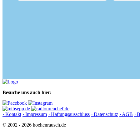
Seebergkopf (1538 m)
Wildalpjoch 
Besuche uns auch hier:
› Kontakt
› Impressum
› Haftungsausschluss
› Datenschutz
› AGB
› 
© 2002 - 2026 hoehenrausch.de