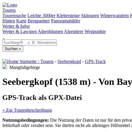
Touren
Tourensuche
Leichte 3000er
Klettersteige
Skitouren
Winterwandern
Hütten
Karte
Bergpartner
Panoramabilder
Wetter & Infos
Wetter & Lawinen
Alpenblumen
Alpentiere
Wegpunkte
Startseite
›
Touren
›
Seebergkopf
›
GPS-Track
Mangfallgebirge
Seebergkopf (1538 m) - Von Bay
GPS-Track als GPX-Datei
« Zur Tourenbeschreibung
Nutzungsbedingungen:
Die Nutzung der Daten ist nur für den priv
fehlerhaft oder veraltet sein. Sie dürfen nicht als alleiniges Hilfsmi