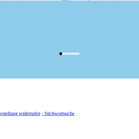
(1720 m)
Lacherspitze (1724 m)
Bestellung widerrufen
› Stichwortsuche