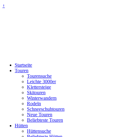
↑
Startseite
Touren
Tourensuche
Leichte 3000er
Klettersteige
Skitouren
Winterwandern
Rodeln
Schneeschuhtouren
Neue Touren
Beliebteste Touren
Hütten
Hüttensuche
Beliebteste Hütten