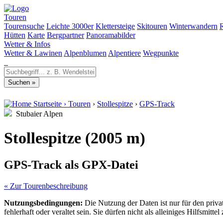
Touren
Tourensuche
Leichte 3000er
Klettersteige
Skitouren
Winterwandern
Hütten
Karte
Bergpartner
Panoramabilder
Wetter & Infos
Wetter & Lawinen
Alpenblumen
Alpentiere
Wegpunkte
Startseite
›
Touren
›
Stollespitze
›
GPS-Track
Stubaier Alpen
Stollespitze (2005 m)
GPS-Track als GPX-Datei
« Zur Tourenbeschreibung
Nutzungsbedingungen:
Die Nutzung der Daten ist nur für den priv
fehlerhaft oder veraltet sein. Sie dürfen nicht als alleiniges Hilfsmi