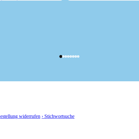
2304 m)
Burkhardklamm im Ridnauntal
Bestellung widerrufen
› Stichwortsuche