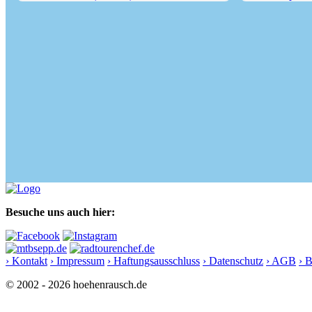
Mareiter Stein (2192 m)
Einachtspitze (
Besuche uns auch hier:
› Kontakt
› Impressum
› Haftungsausschluss
› Datenschutz
› AGB
› 
© 2002 - 2026 hoehenrausch.de