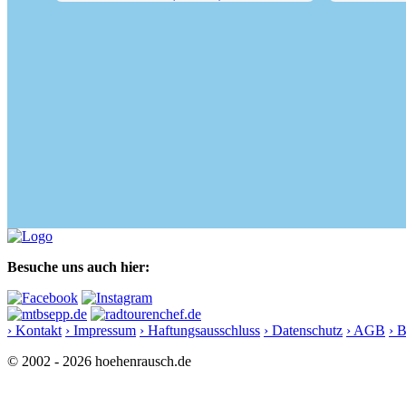
Hoher Sonnblick (3106 m)
Filzmooshör
Besuche uns auch hier:
› Kontakt
› Impressum
› Haftungsausschluss
› Datenschutz
› AGB
› 
© 2002 - 2026 hoehenrausch.de