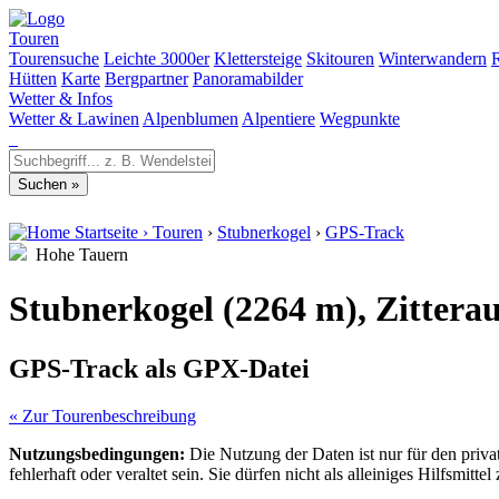
Touren
Tourensuche
Leichte 3000er
Klettersteige
Skitouren
Winterwandern
Hütten
Karte
Bergpartner
Panoramabilder
Wetter & Infos
Wetter & Lawinen
Alpenblumen
Alpentiere
Wegpunkte
Startseite
›
Touren
›
Stubnerkogel
›
GPS-Track
Hohe Tauern
Stubnerkogel (2264 m), Zitterau
GPS-Track als GPX-Datei
« Zur Tourenbeschreibung
Nutzungsbedingungen:
Die Nutzung der Daten ist nur für den priv
fehlerhaft oder veraltet sein. Sie dürfen nicht als alleiniges Hilfsmi