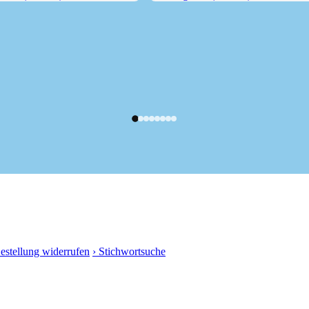
ndl (2189 m)
Draugstein (2356 m)
Bestellung widerrufen
› Stichwortsuche