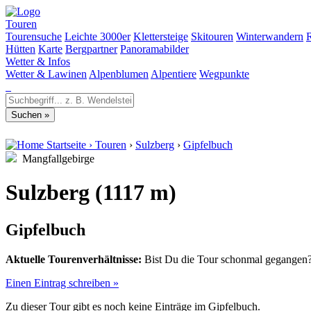
Touren
Tourensuche
Leichte 3000er
Klettersteige
Skitouren
Winterwandern
Hütten
Karte
Bergpartner
Panoramabilder
Wetter & Infos
Wetter & Lawinen
Alpenblumen
Alpentiere
Wegpunkte
Startseite
›
Touren
›
Sulzberg
›
Gipfelbuch
Mangfallgebirge
Sulzberg (1117 m)
Gipfelbuch
Aktuelle Tourenverhältnisse:
Bist Du die Tour schonmal gegangen? 
Einen Eintrag schreiben »
Zu dieser Tour gibt es noch keine Einträge im Gipfelbuch.