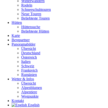
Winterwandern
Rodeln
Schneeschuhtouren
Neue Touren
Beliebteste Touren
Hütten
Hüttensuche
Beliebteste Hütten
Karte
Bergpartner
Panoramabilder
Übersicht
Deutschland
Österreich
Italien
Schweiz
Frankreich
Rumänien
Wetter & Infos
Übersicht
Alpenblumen
Alpentiere
Wegpunkte
Kontakt
English