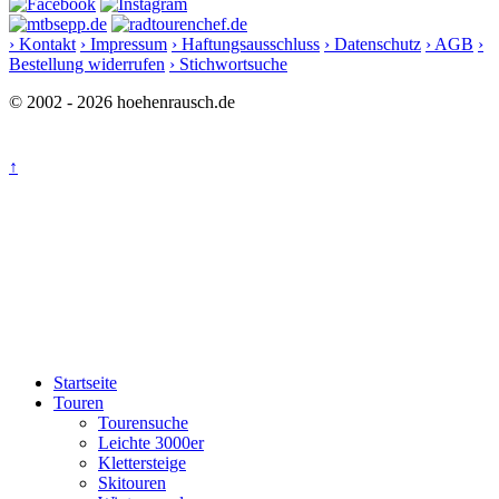
› Kontakt
› Impressum
› Haftungsausschluss
› Datenschutz
› AGB
›
Bestellung widerrufen
› Stichwortsuche
© 2002 - 2026 hoehenrausch.de
↑
Startseite
Touren
Tourensuche
Leichte 3000er
Klettersteige
Skitouren