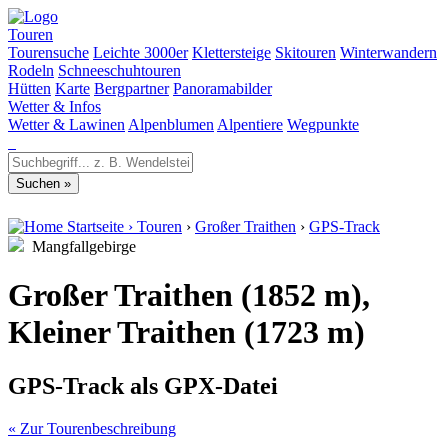
Touren
Tourensuche
Leichte 3000er
Klettersteige
Skitouren
Winterwandern
Rodeln
Schneeschuhtouren
Hütten
Karte
Bergpartner
Panoramabilder
Wetter & Infos
Wetter & Lawinen
Alpenblumen
Alpentiere
Wegpunkte
Startseite
›
Touren
›
Großer Traithen
›
GPS-Track
Mangfallgebirge
Großer Traithen (1852 m),
Kleiner Traithen (1723 m)
GPS-Track als GPX-Datei
« Zur Tourenbeschreibung