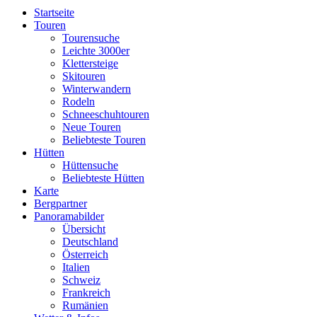
Startseite
Touren
Tourensuche
Leichte 3000er
Klettersteige
Skitouren
Winterwandern
Rodeln
Schneeschuhtouren
Neue Touren
Beliebteste Touren
Hütten
Hüttensuche
Beliebteste Hütten
Karte
Bergpartner
Panoramabilder
Übersicht
Deutschland
Österreich
Italien
Schweiz
Frankreich
Rumänien