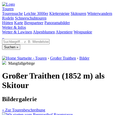
Touren
Tourensuche
Leichte 3000er
Klettersteige
Skitouren
Winterwandern
Rodeln
Schneeschuhtouren
Hütten
Karte
Bergpartner
Panoramabilder
Wetter & Infos
Wetter & Lawinen
Alpenblumen
Alpentiere
Wegpunkte
Startseite
›
Touren
›
Großer Traithen
›
Bilder
Mangfallgebirge
Großer Traithen (1852 m) als
Skitour
Bildergalerie
« Zur Tourenbeschreibung