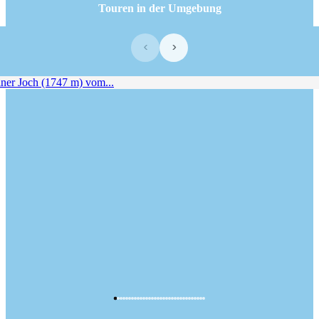
Touren in der Umgebung
‹
›
ner Joch (1747 m) vom...