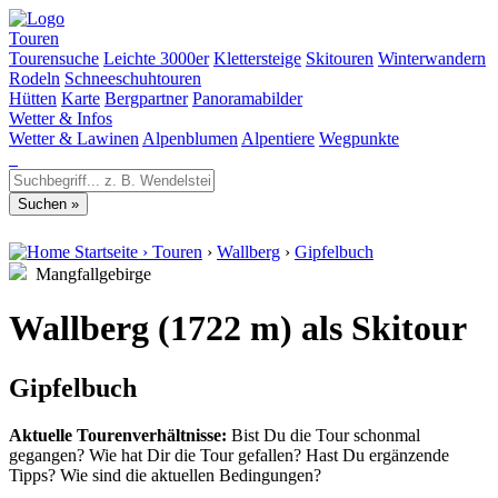
Touren
Tourensuche
Leichte 3000er
Klettersteige
Skitouren
Winterwandern
Rodeln
Schneeschuhtouren
Hütten
Karte
Bergpartner
Panoramabilder
Wetter & Infos
Wetter & Lawinen
Alpenblumen
Alpentiere
Wegpunkte
Startseite
›
Touren
›
Wallberg
›
Gipfelbuch
Mangfallgebirge
Wallberg (1722 m) als Skitour
Gipfelbuch
Aktuelle Tourenverhältnisse:
Bist Du die Tour schonmal
gegangen? Wie hat Dir die Tour gefallen? Hast Du ergänzende
Tipps? Wie sind die aktuellen Bedingungen?