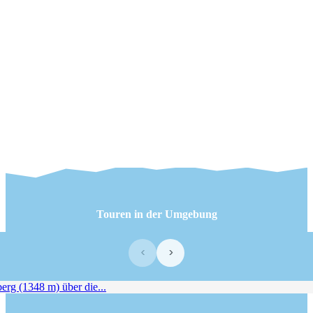
Touren in der Umgebung
‹
›
g (1348 m) über die...