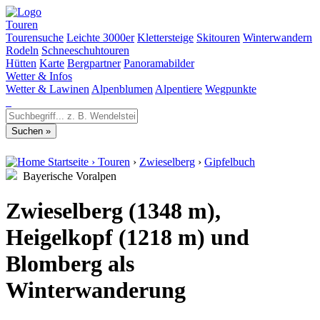
Touren
Tourensuche
Leichte 3000er
Klettersteige
Skitouren
Winterwandern
Rodeln
Schneeschuhtouren
Hütten
Karte
Bergpartner
Panoramabilder
Wetter & Infos
Wetter & Lawinen
Alpenblumen
Alpentiere
Wegpunkte
Startseite
›
Touren
›
Zwieselberg
›
Gipfelbuch
Bayerische Voralpen
Zwieselberg (1348 m),
Heigelkopf (1218 m) und
Blomberg als
Winterwanderung