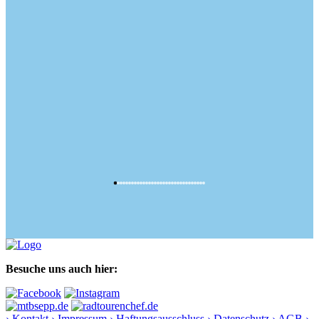
Besuche uns auch hier:
› Kontakt
› Impressum
› Haftungsausschluss
› Datenschutz
› AGB
›