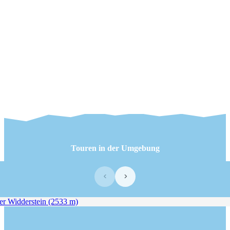
Touren in der Umgebung
‹
›
 Widderstein (2533 m)