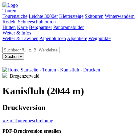
Touren
Tourensuche
Leichte 3000er
Klettersteige
Skitouren
Winterwandern
Rodeln
Schneeschuhtouren
Hütten
Karte
Bergpartner
Panoramabilder
Wetter & Infos
Wetter & Lawinen
Alpenblumen
Alpentiere
Wegpunkte
Startseite
›
Touren
›
Kanisfluh
›
Drucken
Bregenzerwald
Kanisfluh (2044 m)
Druckversion
« zur Tourenbeschreibung
PDF-Druckversion erstellen