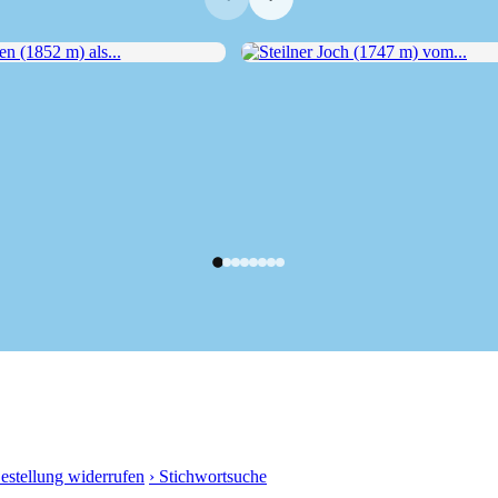
 (1852 m) als...
Steilner Joch (1747 m) vom...
Bestellung widerrufen
› Stichwortsuche