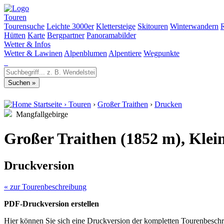
Touren
Tourensuche
Leichte 3000er
Klettersteige
Skitouren
Winterwandern
Hütten
Karte
Bergpartner
Panoramabilder
Wetter & Infos
Wetter & Lawinen
Alpenblumen
Alpentiere
Wegpunkte
Startseite
›
Touren
›
Großer Traithen
›
Drucken
Mangfallgebirge
Großer Traithen (1852 m), Klei
Druckversion
« zur Tourenbeschreibung
PDF-Druckversion erstellen
Hier können Sie sich eine Druckversion der kompletten Tourenbeschr