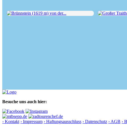
Brünnstein (1619 m) von der...
Großer Traithen
Besuche uns auch hier:
› Kontakt
› Impressum
› Haftungsausschluss
› Datenschutz
› AGB
› 