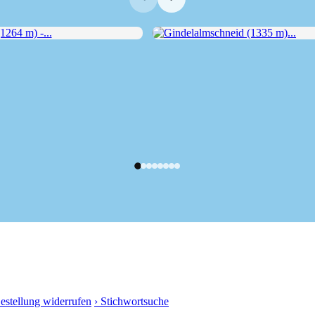
64 m) -...
Gindelalmschneid (1335 m)...
Bestellung widerrufen
› Stichwortsuche