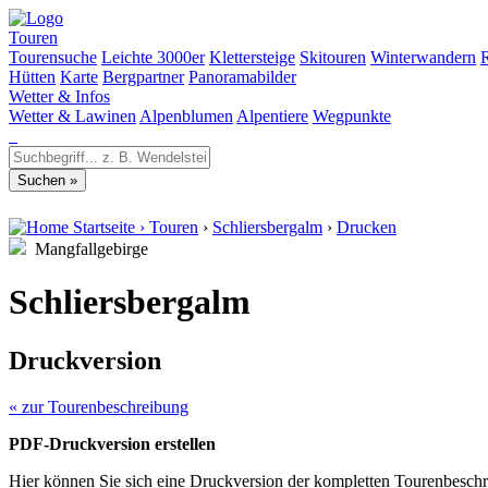
Touren
Tourensuche
Leichte 3000er
Klettersteige
Skitouren
Winterwandern
Hütten
Karte
Bergpartner
Panoramabilder
Wetter & Infos
Wetter & Lawinen
Alpenblumen
Alpentiere
Wegpunkte
Startseite
›
Touren
›
Schliersbergalm
›
Drucken
Mangfallgebirge
Schliersbergalm
Druckversion
« zur Tourenbeschreibung
PDF-Druckversion erstellen
Hier können Sie sich eine Druckversion der kompletten Tourenbeschr