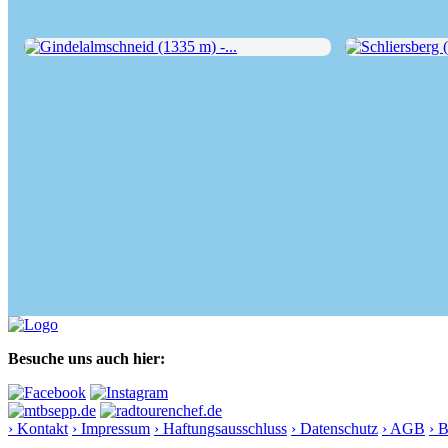
Gindelalmschneid (1335 m) -...
Schliersberg (12
Besuche uns auch hier:
› Kontakt
› Impressum
› Haftungsausschluss
› Datenschutz
› AGB
› 