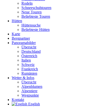
Rodeln
Schneeschuhtouren
Neue Touren
Beliebteste Touren
Hütten
Hüttensuche
Beliebteste Hütten
Karte
Bergpartner
Panoramabilder
Übersicht
Deutschland
Österreich
Italien
Schweiz
Frankreich
Rumänien
Wetter & Infos
Übersicht
Alpenblumen
Alpentiere
Wegpunkte
Kontakt
English