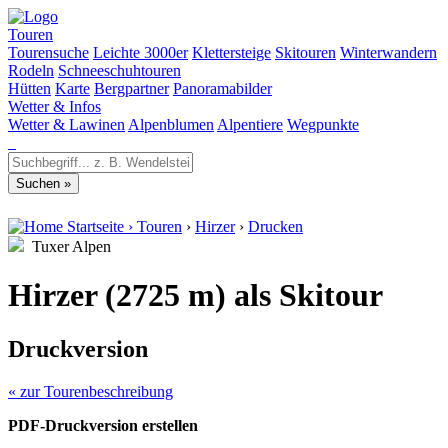
Touren
Tourensuche
Leichte 3000er
Klettersteige
Skitouren
Winterwandern
Rodeln
Schneeschuhtouren
Hütten
Karte
Bergpartner
Panoramabilder
Wetter & Infos
Wetter & Lawinen
Alpenblumen
Alpentiere
Wegpunkte
Startseite
›
Touren
›
Hirzer
›
Drucken
Tuxer Alpen
Hirzer (2725 m) als Skitour
Druckversion
« zur Tourenbeschreibung
PDF-Druckversion erstellen