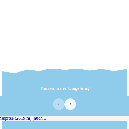
Touren in der Umgebung
‹
›
spitze (2619 m) (auch...