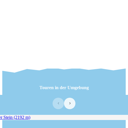
Touren in der Umgebung
‹
›
 Stein (2192 m)