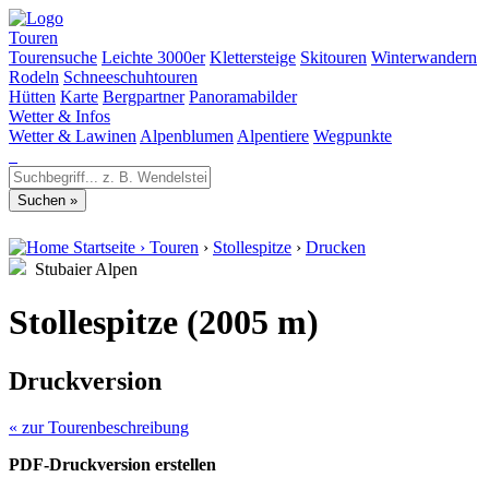
Touren
Tourensuche
Leichte 3000er
Klettersteige
Skitouren
Winterwandern
Rodeln
Schneeschuhtouren
Hütten
Karte
Bergpartner
Panoramabilder
Wetter & Infos
Wetter & Lawinen
Alpenblumen
Alpentiere
Wegpunkte
Startseite
›
Touren
›
Stollespitze
›
Drucken
Stubaier Alpen
Stollespitze (2005 m)
Druckversion
« zur Tourenbeschreibung
PDF-Druckversion erstellen